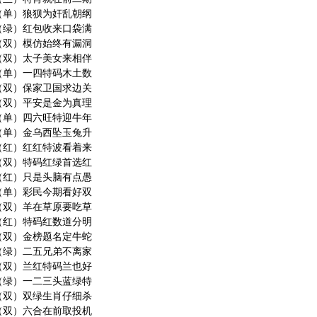
躲（单）狼狈为奸乱朝纲
欢（绿）红包收来口袋满
中（双）模仿始终有漏洞
机（双）太子美女来相伴
防（单）一四特码木土数
将（双）保家卫国求边关
慎（双）平安是金为真理
一（单）四六旺特迎牛年
松（单）金乌西坠玉兔升
出（红）红红特波看着来
死（双）特码红绿首选红
哥（红）只是头脑有点愚
取（单）彩民今期看好双
歌（双）羊在草原要吃草
猴（红）特码红数道分明
题（双）金榜题名定牛蛇
花（绿）二五兄弟不离家
然（双）兰红特码兰也好
更（绿）一二三头蓝绿特
出（双）双绿生肖仔细杀
知（双）六合在前取投机