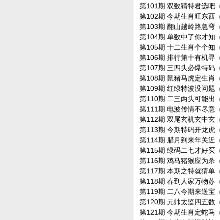
第101期 双数猜特君选
第102期 今期生肖旺东
第103期 翻山越岭路急
第104期 单数中了你才
第105期 十二生肖个个
第106期 排行第十有机
第107期 三四头必爆特
第108期 鼠猪马虎定生
第109期 红绿特波没问
第110期 二三两头可能
第111期 电波传情不尽
第112期 双尾玄机玄中
第113期 今期特码开龙
第114期 腊月到来年关
第115期 绿码二七才好
第116期 鸡马猪猴应为
第117期 本期之特就猜
第118期 春到人家万物
第119期 二八今期来送
第120期 元帅太监四五
第121期 今期生肖定蛇