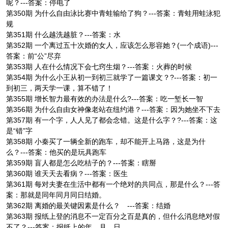
呢？---答案：停电了
第350期 为什么自由泳比赛中青蛙输给了狗？---答案：青蛙用蛙泳犯
规
第351期 什么越洗越脏？---答案：水
第352期 一个离过五十次婚的女人，应该怎么形容她？(一个成语)---
答案：前“公”尽弃
第353期 人在什么情况下会七窍生烟？---答案：火葬的时候
第354期 为什么小王从初一到初三就学了一篇课文？?---答案：初一
到初三，两天学一课，算不错了！
第355期 增长智力最有效的办法是什么?---答案：吃一堑长一智
第356期 为什么自由女神像老站在纽约港？---答案：因为她坐不下去
第357期 有一个字，人人见了都会念错。这是什么字？?---答案：这
是“错”字
第358期 小秦买了一辆全新的跑车，却不能开上马路，这是为什
么？---答案：他买的是玩具跑车
第359期 盲人都是怎么吃桔子的？---答案：瞎掰
第360期 谁天天去看病？---答案：医生
第361期 每对夫妻在生活中都有一个绝对的共同点，那是什么？---答
案：那就是同年同月同日结婚。
第362期 离婚的最关键因素是什么？ ---答案：结婚
第363期 报纸上登的消息不一定百分之百是真的，但什么消息绝对假
不了？---答案：报纸上的年、月、日