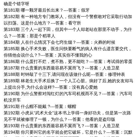
确是个错字呀
第181期 哪一颗牙最后长出来？---答案：假牙
第182期 有一种地方专门教坏人，但没有一个警察敢对它采取行动加
以扫荡。这是什么地方？---答案：看守所
第183期 三个人一起下田，但其中一个人却老站在那里不动手，为什
么？---答案：那是个稻草人
第184期 人在什么情况下会七窍生烟？---答案：火葬的时候
第185期 换心手术失败，医生问快要断气的病人有什么遗言要交代，
你猜他会说什么？?---答案：其实你不懂我的心
第186期 什么蛋打不烂，煮不熟，更不能吃？---答案：考试得的零蛋
第187期 什么贵重的东西最容易不翼而飞？---答案：人造卫星
第188期 时钟敲了十三下,请问现在该做什么呢---答案：修理钟表
第189期 林老生大手术后换了一个人工心脏。病好了后,她的女友却马
上提出分手,为什么会这样?---答案：没有真心爱她
第190期 为什么警察对闯红灯的汽车司机视而不见？---答案：汽车司
机没开车
第191期 什么帽不能戴 ?---答案：螺帽
第192期 小虎从“武术大全”这本书上学得一身好功夫，但是第一次路
见不平就被修理了一顿，为什么？---答案：他看的是盗印版
第193期 什么贵重的东西最容易不翼而飞？---答案：人造卫星
第194期 你只要叫它的名字就会把它破坏，它是什么？---答案：沉默