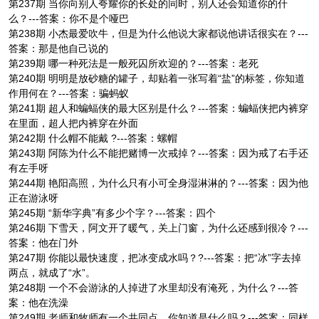
第237期 当你向别人夸耀你的长处的同时，别人还会知道你的什
么？---答案：你不是个哑巴
第238期 小杰最爱吹牛，但是为什么他说大家都说他讲话很实在？---
答案：那是他自己说的
第239期 哪一种死法是一般死囚所欢迎的？---答案：老死
第240期 明明是放砂糖的罐子，却贴着一张写着“盐”的标签，你知道
作用何在？---答案：骗蚂蚁
第241期 超人和蝙蝠侠的最大区别是什么？---答案：蝙蝠侠把内裤穿
在里面，超人把内裤穿在外面
第242期 什么帽不能戴 ?---答案：螺帽
第243期 阿陈为什么不能把赌博一次戒掉？---答案：因为戒了右手还
有左手呀
第244期 艳阳高照，为什么只有小可全身湿淋淋的？---答案：因为他
正在游泳呀
第245期 “新华字典”有多少个字？---答案：四个
第246期 下雪天，阿文开了暖气，关上门窗，为什么还感到很冷？---
答案：他在门外
第247期 你能以最快速度，把冰变成水吗？?---答案：把“冰”字去掉
两点，就成了“水”。
第248期 一个不会游泳的人掉进了水里却没有淹死，为什么？---答
案：他在洗澡
第249期 老师和牧师有一个共同点，你知道是什么吗？---答案：同样