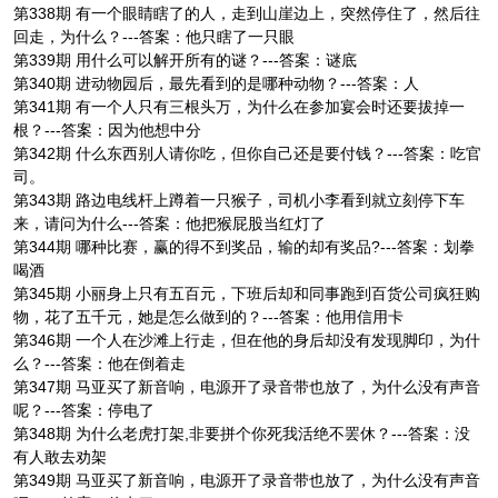
第338期 有一个眼睛瞎了的人，走到山崖边上，突然停住了，然后往
回走，为什么？---答案：他只瞎了一只眼
第339期 用什么可以解开所有的谜？---答案：谜底
第340期 进动物园后，最先看到的是哪种动物？---答案：人
第341期 有一个人只有三根头万，为什么在参加宴会时还要拔掉一
根？---答案：因为他想中分
第342期 什么东西别人请你吃，但你自己还是要付钱？---答案：吃官
司。
第343期 路边电线杆上蹲着一只猴子，司机小李看到就立刻停下车
来，请问为什么---答案：他把猴屁股当红灯了
第344期 哪种比赛，赢的得不到奖品，输的却有奖品?---答案：划拳
喝酒
第345期 小丽身上只有五百元，下班后却和同事跑到百货公司疯狂购
物，花了五千元，她是怎么做到的？---答案：他用信用卡
第346期 一个人在沙滩上行走，但在他的身后却没有发现脚印，为什
么？---答案：他在倒着走
第347期 马亚买了新音响，电源开了录音带也放了，为什么没有声音
呢？---答案：停电了
第348期 为什么老虎打架,非要拼个你死我活绝不罢休？---答案：没
有人敢去劝架
第349期 马亚买了新音响，电源开了录音带也放了，为什么没有声音