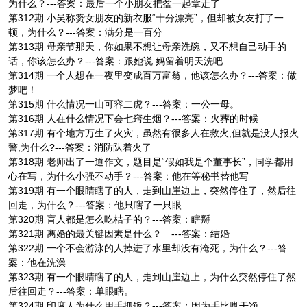
为什么？---答案：最后一个小朋友把盆一起拿走了
第312期 小吴称赞女朋友的新衣服“十分漂亮”，但却被女友打了一
顿，为什么？---答案：满分是一百分
第313期 母亲节那天，你如果不想让母亲洗碗，又不想自己动手的
话，你该怎么办？---答案：跟她说:妈留着明天洗吧.
第314期 一个人想在一夜里变成百万富翁，他该怎么办？---答案：做
梦吧！
第315期 什么情况一山可容二虎？---答案：一公一母。
第316期 人在什么情况下会七窍生烟？---答案：火葬的时候
第317期 有个地方万生了火灾，虽然有很多人在救火,但就是没人报火
警,为什么?---答案：消防队着火了
第318期 老师出了一道作文，题目是“假如我是个董事长”，同学都用
心在写，为什么小强不动手？---答案：他在等秘书替他写
第319期 有一个眼睛瞎了的人，走到山崖边上，突然停住了，然后往
回走，为什么？---答案：他只瞎了一只眼
第320期 盲人都是怎么吃桔子的？---答案：瞎掰
第321期 离婚的最关键因素是什么？ ---答案：结婚
第322期 一个不会游泳的人掉进了水里却没有淹死，为什么？---答
案：他在洗澡
第323期 有一个眼睛瞎了的人，走到山崖边上，为什么突然停住了然
后往回走？---答案：单眼瞎。
第324期 印度人为什么用手抓饭？---答案：因为手比脚干净