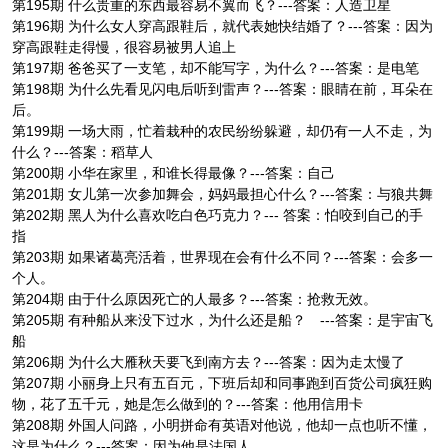
第195期 什么贵重的东西最容易不翼而飞？---答案：人造卫星
第196期 为什么女人穿高跟鞋后，就代表她快结婚了？---答案：因为
穿高跟鞋走得慢，很容易被男人追上
第197期 爸爸买了一支笔，却不能写字，为什么？---答案：是电笔
第198期 为什么先看见闪电后听到雷声？---答案：眼睛在前，耳朵在
后。
第199期 一场大雨，忙着栽种的农民纷纷躲避，却仍有一人不走，为
什么？---答案：稻草人
第200期 小华在家里，和谁长得最像？---答案：自己
第201期 女儿第一次参加舞会，妈妈最担心什么？---答案：与狼共舞
第202期 黑人为什么喜欢吃白色巧克力？--- 答案：怕咬到自己的手
指
第203期 如果诸葛亮活着，世界现在会有什么不同？---答案：会多一
个人。
第204期 由于什么原因死亡的人最多？---答案：抢救无效。
第205期 有种船从来没下过水，为什么还是船？ ---答案：是宇宙飞
船
第206期 为什么大雁秋天要飞到南方去？---答案：因为走太慢了
第207期 小丽身上只有五百元，下班后却和同事跑到百货公司疯狂购
物，花了五千元，她是怎么做到的？---答案：他用信用卡
第208期 外国人问路，小明拼命有英语对他说，他却一点也听不懂，
这是为什么？---答案：因为他是法国人