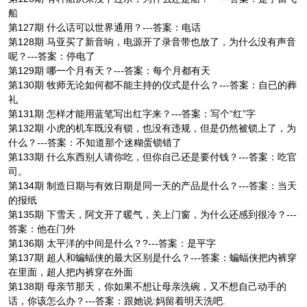
船
第127期 什么话可以世界通用？---答案：电话
第128期 马亚买了新音响，电源开了录音带也放了，为什么没有声音
呢？---答案：停电了
第129期 哪一个月有天？---答案：每个月都有天
第130期 牧师无论如何都不能主持的仪式是什么？---答案：自已的葬
礼
第131期 怎样才能用蓝笔写出红字来？---答案：写个“红”字
第132期 小虎的机车既没有锁，也没有违规，但是仍然被锁上了，为
什么？---答案：不知道那个迷糊蛋锁错了
第133期 什么东西别人请你吃，但你自己还是要付钱？---答案：吃官
司。
第134期 制造日期与有效日期是同一天的产品是什么？---答案：当天
的报纸
第135期 下雪天，阿文开了暖气，关上门窗，为什么还感到很冷？---
答案：他在门外
第136期 太平洋的中间是什么？?---答案：是平字
第137期 超人和蝙蝠侠的最大区别是什么？---答案：蝙蝠侠把内裤穿
在里面，超人把内裤穿在外面
第138期 母亲节那天，你如果不想让母亲洗碗，又不想自己动手的
话，你该怎么办？---答案：跟她说:妈留着明天洗吧.