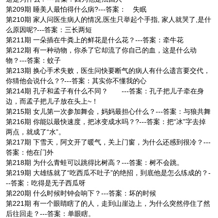
第209期 睡美人最怕得什么病?---答案： 失眠
第210期 家人问医生病人的情况,医生只举起个手指, 家人就哭了,是什
么原因呢?---答案：三长两短
第211期 一朵插在牛粪上的鲜花是什么花？---答案：牵牛花
第212期 有一种动物，你杀了它却流了你自己的血，这是什么动
物？---答案：蚊子
第213期 换心手术失败，医生问快要断气的病人有什么遗言要交代，
你猜他会说什么？?---答案：其实你不懂我的心
第214期 孔子和孟子有什么不同？ ---答案：孔子把儿子牵在身
边，而孟子把儿子放在头上~！
第215期 女儿第一次参加舞会，妈妈最担心什么？---答案：与狼共舞
第216期 你能以最快速度，把冰变成水吗？?---答案：把“冰”字去掉
两点，就成了“水”。
第217期 下雪天，阿文开了暖气，关上门窗，为什么还感到很冷？---
答案：他在门外
第218期 为什么青蛙可以跳得比树高？---答案：树不会跳。
第219期 大雄练就了“吃西瓜不吐子”的绝招，到底他是怎么练成的？-
--答案：吃得是无子西瓜呀
第220期 什么时候时钟会响下？---答案：坏的时候
第221期 有一个眼睛瞎了的人，走到山崖边上，为什么突然停住了然
后往回走？---答案：单眼瞎。