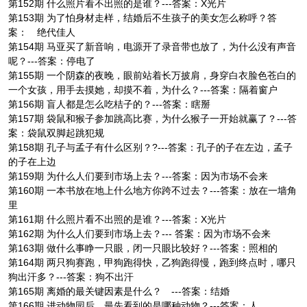
第152期 什么照片看不出照的是谁？---答案：X光片
第153期 为了怕身材走样，结婚后不生孩子的美女怎么称呼？答
案： 绝代佳人
第154期 马亚买了新音响，电源开了录音带也放了，为什么没有声音
呢？---答案：停电了
第155期 一个阴森的夜晚，眼前站着长万披肩，身穿白衣脸色苍白的
一个女孩，用手去摸她，却摸不着，为什么？---答案：隔着窗户
第156期 盲人都是怎么吃桔子的？---答案：瞎掰
第157期 袋鼠和猴子参加跳高比赛，为什么猴子一开始就赢了？---答
案：袋鼠双脚起跳犯规
第158期 孔子与孟子有什么区别？?---答案：孔子的子在左边，孟子
的子在上边
第159期 为什么人们要到市场上去？---答案：因为市场不会来
第160期 一本书放在地上什么地方你跨不过去？---答案：放在一墙角
里
第161期 什么照片看不出照的是谁？---答案：X光片
第162期 为什么人们要到市场上去？--- 答案：因为市场不会来
第163期 做什么事睁一只眼，闭一只眼比较好？---答案：照相的
第164期 两只狗赛跑，甲狗跑得快，乙狗跑得慢，跑到终点时，哪只
狗出汗多？---答案：狗不出汗
第165期 离婚的最关键因素是什么？ ---答案：结婚
第166期 进动物园后，最先看到的是哪种动物？---答案：人