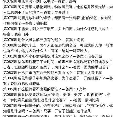
第075期 书店里买不到什么书 ?---答案：遗书
第076期 阿呆开车去动物园玩，动物园很近，他的路并没有走错，为
何却总到不了目的地？---答案：早开过了
第077期 明明是放砂糖的罐子，却贴着一张写着“盐”的标签，你知道
作用何在？---答案：骗蚂蚁
第078期 下雪天，阿文开了暖气，关上门窗，为什么还感到很冷？---
答案：他在门外
第079期 用什么可以解开所有的谜？---答案：谜底
第080期 公共汽车上，两个人正在热烈的交谈，可围观的人却一句话
也听不到，这是因为什么？---答案：这是一对聋哑人。
第081期 生米不小心煮成熟饭时该怎么办？---答案：准备开饭
第082期 福尔摩斯花了半天时间，却查不出命案现场有任何线索及目
击者，但他随即就宣布破案了，为什么？---答案：因为凶手自首了
第083期 什么贵重的东西最容易不翼而飞？---答案：人造卫星
第084期 袋鼠和猴子参加跳高比赛，为什么猴子一开始就赢了？---答
案：袋鼠双脚起跳犯规
第085期 什么照片看不出照的是谁？---答案：X光片
第086期 体育比赛要求运动员“更高、更快、更强”，要“向前进”，但
有一种比赛只能往后推,这是什么比赛？ ---答案：拨河比赛
第087期 有一间屋子的北边有肥料厂，南边有酒厂，它有项优点，你
知道是什么吗？---答案：只要一开窗子就能知道什么风
第088期 有一个眼睛瞎了的人，走到山崖边上，突然停住了，然后往