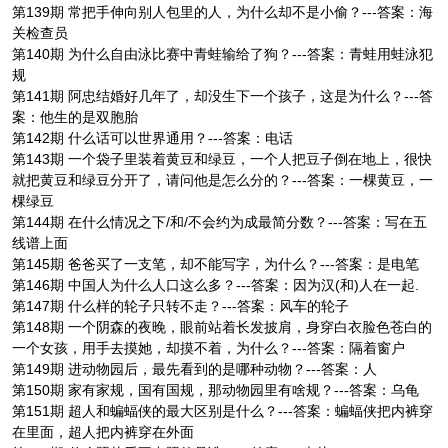
第139期 常把手伸向别人包里的人，为什么却不是小偷？---答案：海
关检查员
第140期 为什么自由泳比赛中青蛙输给了狗？---答案：青蛙用蛙泳犯
规
第141期 阿忠结婚好几年了，却没生下一个孩子，这是为什么？---答
案：他生的是双胞胎
第142期 什么话可以世界通用？---答案：电话
第143期 一个袋子里装着黄豆和绿豆，一个人把豆子倒在地上，很快
就把黄豆和绿豆分开了，请问他是怎么分的？---答案：一棵黄豆，一
棵绿豆
第144期 在什么情况之下/和/不会约为成最简分数？---答案：写在五
线谱上面
第145期 爸爸买了一支笔，却不能写字，为什么？---答案：是电笔
第146期 中国人为什么人口这么多？---答案：因为汉(和)人在一起.
第147期 什么样的轮子只转不走？---答案：风车的轮子
第148期 一个阴森的夜晚，眼前站着长发披肩，身穿白衣脸色苍白的
一个女孩，用手去摸她，却摸不着，为什么？---答案：隔着窗户
第149期 进动物园后，最先看到的是哪种动物？---答案：人
第150期 家有家规，国有国规，那动物园里有啥规？---答案：乌龟
第151期 超人和蝙蝠侠的最大区别是什么？---答案：蝙蝠侠把内裤穿
在里面，超人把内裤穿在外面