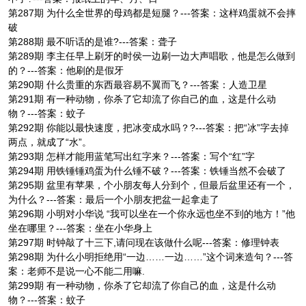
第287期 为什么全世界的母鸡都是短腿？---答案：这样鸡蛋就不会摔
破
第288期 最不听话的是谁?---答案：聋子
第289期 李主任早上刷牙的时侯一边刷一边大声唱歌，他是怎么做到
的？---答案：他刷的是假牙
第290期 什么贵重的东西最容易不翼而飞？---答案：人造卫星
第291期 有一种动物，你杀了它却流了你自己的血，这是什么动
物？---答案：蚊子
第292期 你能以最快速度，把冰变成水吗？?---答案：把“冰”字去掉
两点，就成了“水”。
第293期 怎样才能用蓝笔写出红字来？---答案：写个“红”字
第294期 用铁锤锤鸡蛋为什么锤不破？---答案：铁锤当然不会破了
第295期 盆里有苹果，个小朋友每人分到个，但最后盆里还有一个，
为什么？---答案：最后一个小朋友把盆一起拿走了
第296期 小明对小华说 “我可以坐在一个你永远也坐不到的地方！”他
坐在哪里？---答案：坐在小华身上
第297期 时钟敲了十三下,请问现在该做什么呢---答案：修理钟表
第298期 为什么小明拒绝用“一边……一边……”这个词来造句？---答
案：老师不是说一心不能二用嘛.
第299期 有一种动物，你杀了它却流了你自己的血，这是什么动
物？---答案：蚊子