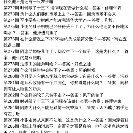
什么他不是还有一只左手嘛
第272期 时钟敲了十三下,请问现在该做什么呢---答案：修理钟表
第273期 为什么人们要到市场上去？---答案：因为市场不会来
第274期 至少要多少时间才能读完清华大学??---答案：几秒。
第275期 小明的肚子明明已经胀得受不了了，为什么他还要不停地猛
喝水？---答案：他掉进河里了
第276期 在什么情况之下/和/不会约为成最简分数？---答案：写在五
线谱上面
第277期 阿忠结婚好几年了，却没生下一个孩子，这是为什么？---答
案：他生的是双胞胎
第278期 油漆工的徒弟叫啥？---答案：好色之徒
第279期 什么时候时钟会响下？---答案：坏的时候
第280期 你只要叫它的名字就会把它破坏，它是什么？---答案：沉默
第281期 老师和牧师有一个共同点，你知道是什么吗？---答案：同样
拥有让人睡觉的功夫
第282期 什么样的轮子只转不走？---答案：风车的轮子
第283期 时钟敲了十三下,请问现在该做什么呢---答案：修理钟表
第284期 阿陈为什么不能把赌博一次戒掉？---答案：因为戒了右手还
有左手呀
第285期 小张走路从来脚不沾地，这是为什么？---答案：因为穿着鞋
第286期 报纸上登的消息不一定百分之百是真的，但什么消息绝对假
不了?---答案：报纸上的年、月、日