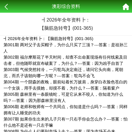
澳彩综合资料
┫
2026年全年资料┣：
【脑筋急转弯】(001-365)
┫2026年全年资料┣：【脑筋急转弯】(001-365)
第001期 两对父子去买帽子，为什么只买了三顶？---答案：是祖孙三
人
第002期 福尔摩斯花了半天时间，却查不出命案现场有任何线索及目
击者，但他随即就宣布破案了，为什么？---答案：因为凶手自首了
第003期 气候突然转冷，一只鸵鸟决定南迁，请问它头向南，尾朝
北，而爪子该朝向哪一方呢？---答案：鸵鸟不会飞
第004期 一个阴森的夜晚，眼前站着长万披肩，身穿白衣脸色苍白的
一个女孩，用手去摸她，却摸不着，为什么？---答案：隔着窗户
第005期 森林里有一条眼镜蛇，可是它从来不咬人，你知道为什么
吗？---答案：因为那森林里没有人
第006期 老师和牧师有一个共同点，你知道是什么吗？---答案：同样
拥有让人睡觉的功夫
第007期 如果你生出来的儿子只有一只右手你会怎么办？---答案：怕
什么他不是还有一只左手嘛
第008期 为什么人们要到市场上去？---答案：因为市场不会来