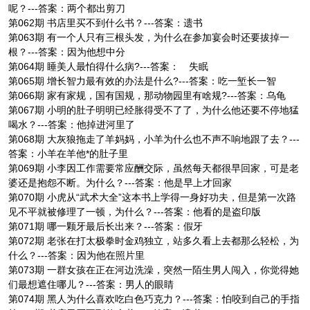
呢？---答案：两个都出剪刀
第062期 书店里买不到什么书？---答案：遗书
第063期 有一个人只有三根头发，为什么在参加宴会时还要拔掉一
根？---答案：因为他想中分
第064期 睡美人最怕得什么病?---答案： 失眠
第065期 增长智力最有效的办法是什么?---答案：吃一堑长一智
第066期 家有家规，国有国规，那动物园里有啥规?---答案：乌龟
第067期 小明的肚子明明已经胀得受不了了，为什么他还要不停地猛
喝水？---答案：他掉进河里了
第068期 大灰狼拖走了羊妈妈，小羊为什么也不声不响地跟了去？---
答案：小羊在羊他*的肚子里
第069期 小李因工作需要常应酬交际，虽然每天都很早回家，可是老
婆还是抱怨不断。为什么？---答案：他是早上才回家
第070期 小虎从“武术大全”这本书上学得一身好功夫，但是第一次路
见不平就被修理了一顿，为什么？---答案：他看的是盗印版
第071期 哪一颗牙最后长出来？---答案：假牙
第072期 老张在打太极拳时金鸡独立，站多久看上去都那么轻松，为
什么？---答案：因为他在照片里
第073期 一群女孩在正在河边洗澡，突然一陌生男人闯入，你觉得她
们最想遮住哪儿？---答案：男人的眼睛
第074期 黑人为什么喜欢吃白色巧克力？---答案：怕咬到自己的手指