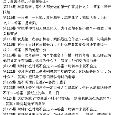
边，而孟子把儿子放在头上~！
第114期 早晨醒来，每个人都要做的第一件事是什么？---答案：睁开
眼睛
第115期 一只鸡，一只鹅，放冰箱里，鸡冻死了，鹅却活着，为什
么？---答案：是企鹅。
第116期 常把手伸向别人包里的人，为什么却不是小偷？---答案：海
关检查员
第117期 女儿第一次参加舞会，妈妈最担心什么？---答案：与狼共舞
第118期 有一个人只有三根头万，为什么在参加宴会时还要拔掉一
根？---答案：因为他想中分
第119期 在一次考试中，两个学生交了一模一样的考卷，但老师认为
他们肯定没有做弊，这是为什么？---答案：他们交的是白卷
第120期 时钟什么时候不会走？---答案：时钟本来就不会走
第121期 沙沙声称自己是辨别母鸡年龄的专家，其绝招是用牙齿，为
什么？---答案：把鸡吃了亲口辨认母鸡的老嫩
第122期 最不听话的是谁?---答案：聋子
第123期 报纸上登的消息不一定百分之百是真的，但什么消息绝对假
不了?---答案：报纸上的年、月、日
第124期 大雄练就了“吃西瓜不吐子”的绝招，到底他是怎么练成的？-
--答案：吃得是无子西瓜呀
第125期 时钟什么时候不会走？---答案：时钟本来就不会走
第126期 有种船从来没下过水，为什么还是船？ ---答案：是宇宙飞