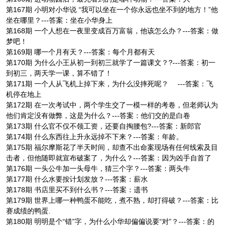
第167期 小明对小华说 “我可以坐在一个你永远也坐不到的地方！”他
坐在哪里？---答案：坐在小华身上
第168期 一个人想在一夜里变成百万富翁，他该怎么办？---答案：做
梦吧！
第169期 哪一个月有天？---答案：每个月都有天
第170期 为什么小王从初一到初三就学了一篇课文？?---答案：初一
到初三，两天学一课，算不错了！
第171期 一个人从飞机上掉下来，为什么没摔死呢？ ---答案：飞
机停在地上
第172期 在一次考试中，两个学生交了一模一样的考卷，但老师认为
他们肯定没有做弊，这是为什么？---答案：他们交的是白卷
第173期 什么官不仅不领工资，还要自掏腰包?---答案：新郎官
第174期 什么东西往上升永远掉不下来？---答案：年龄。
第175期 福尔摩斯花了半天时间，却查不出命案现场有任何线索及目
击者，但他随即就宣布破案了，为什么？---答案：因为凶手自首了
第176期 一头公牛加一头母牛，猜三个字？---答案：两头牛
第177期 什么水要按计划发放？---答案：薪水
第178期 书店里买不到什么书？---答案：遗书
第179期 世界上哪一种鸭蛋不能吃，煮不熟，却打得破？---答案：比
赛成绩的鸭蛋.
第180期 明明是个“错”字，为什么小华却偏偏说要“对”？---答案：的