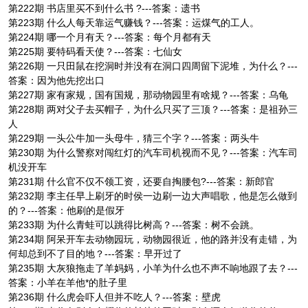
第222期 书店里买不到什么书 ?---答案：遗书
第223期 什么人每天靠运气赚钱？---答案：运煤气的工人。
第224期 哪一个月有天？---答案：每个月都有天
第225期 要特码看天使？---答案：七仙女
第226期 一只田鼠在挖洞时并没有在洞口四周留下泥堆，为什么？---
答案：因为他先挖出口
第227期 家有家规，国有国规，那动物园里有啥规？---答案：乌龟
第228期 两对父子去买帽子，为什么只买了三顶？---答案：是祖孙三
人
第229期 一头公牛加一头母牛，猜三个字？---答案：两头牛
第230期 为什么警察对闯红灯的汽车司机视而不见？---答案：汽车司
机没开车
第231期 什么官不仅不领工资，还要自掏腰包?---答案：新郎官
第232期 李主任早上刷牙的时侯一边刷一边大声唱歌，他是怎么做到
的？---答案：他刷的是假牙
第233期 为什么青蛙可以跳得比树高？---答案：树不会跳。
第234期 阿呆开车去动物园玩，动物园很近，他的路并没有走错，为
何却总到不了目的地？---答案：早开过了
第235期 大灰狼拖走了羊妈妈，小羊为什么也不声不响地跟了去？---
答案：小羊在羊他*的肚子里
第236期 什么虎会吓人但并不吃人？---答案：壁虎