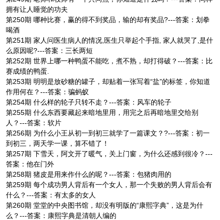
拥有让人睡觉的功夫
第250期 哪种比赛，赢的得不到奖品，输的却有奖品?---答案：划拳
喝酒
第251期 家人问医生病人的情况,医生只举起个手指, 家人就哭了,是什
么原因呢?---答案：三长两短
第252期 世界上哪一种鸭蛋不能吃，煮不熟，却打得破？---答案：比
赛成绩的鸭蛋.
第253期 明明是放砂糖的罐子，却贴着一张写着“盐”的标签，你知道
作用何在？---答案：骗蚂蚁
第254期 什么样的轮子只转不走？---答案：风车的轮子
第255期 什么东西要藏起来暗地里用，用完之后再暗地里交给别
人？---答案：软片
第256期 为什么小王从初一到初三就学了一篇课文？?---答案：初一
到初三，两天学一课，算不错了！
第257期 下雪天，阿文开了暖气，关上门窗，为什么还感到很冷？---
答案：他在门外
第258期 猪皮是用来作什么的呢？---答案：包猪肉用的
第259期 每个成功男人背后有一个女人，那一个失败的男人背后会有
什么？---答案：有太多的女人
第260期 堂堂的中央图书馆，却没有明版的“康熙字典”，这是为什
么？---答案：康熙字典是清朝人编的