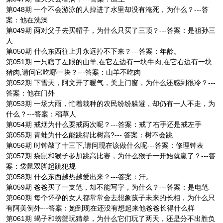
第048期 一个不会游泳的人掉进了水里却没有淹死，为什么？---答
案：他在洗澡
第049期 两对父子去买帽子，为什么只买了三顶？---答案：是祖孙三
人
第050期 什么东西往上升永远掉不下来？---答案：年龄。
第051期 一只瞎了左眼的山羊,在它左边有一块牛肉,在它右边有一块
猪肉,请问它吃哪一块？---答案：山羊不吃肉
第052期 下雪天，阿文开了暖气，关上门窗，为什么还感到很冷？---
答案：他在门外
第053期 一场大雨，忙着栽种的农民纷纷躲避，却仍有一人不走，为
什么？---答案：稻草人
第054期 戒烟为什么要戒两次呢？---答案：戒了右手还是戒左手
第055期 青蛙为什么能跳得比树高?--- 答案：树不会跳
第056期 时钟敲了十三下,请问现在该做什么呢---答案：修理钟表
第057期 袋鼠和猴子参加跳高比赛，为什么猴子一开始就赢了？---答
案：袋鼠双脚起跳犯规
第058期 什么东西越热越爱出来？---答案：汗。
第059期 爸爸买了一支笔，却不能写字，为什么？---答案：是电笔
第060期 每个怀孕的女人都常常会去想象孩子未来的长相，为什么只
有阿美例外---答案：她到现在还没有想起来他爸爸长得什么样
第061期 蝎子和螃蟹玩猜拳，为什么它们玩了两天，还是分不出胜负