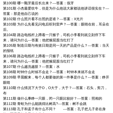
第100期 哪一颗牙最后长出来？---答案：假牙
第101期 小杰最爱吹牛，但是为什么他说大家都说他讲话很实在？---
答案：那是他自己说的
第102期 什么照片看不出照的是谁？---答案：X光片
第103期 为什么先看见闪电后听到雷声？---答案：眼睛在前，耳朵在
后。
第104期 路边电线杆上蹲着一只猴子，司机小李看到就立刻停下车
来，请问为什么---答案：他把猴屁股当红灯了
第105期 制造日期与有效日期是同一天的产品是什么？---答案：当天
的报纸
第106期 路边电线杆上蹲着一只猴子，司机小李看到就立刻停下车
来，请问为什么---答案：他把猴屁股当红灯了
第107期 什么越洗越脏？---答案：水
第108期 时钟什么时候不会走？---答案：时钟本来就不会走
第109期 早晨醒来，每个人都要做的第一件事是什么？---答案：睁开
眼睛
第110期 什么情况下大于O，O大于，大于？---答案：石头，剪刀，
布
第111期 做什么事睁一只眼，闭一只眼比较好？---答案：照相的
第112期 青蛙为什么能跳得比树高?---答案：树不会跳
第113期 孔子和孟子有什么不同？ ---答案：孔子把儿子牵在身