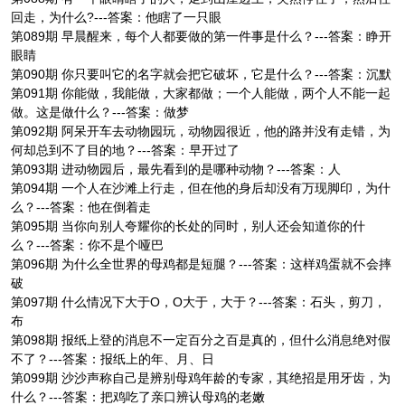
回走，为什么?---答案：他瞎了一只眼
第089期 早晨醒来，每个人都要做的第一件事是什么？---答案：睁开
眼睛
第090期 你只要叫它的名字就会把它破坏，它是什么？---答案：沉默
第091期 你能做，我能做，大家都做；一个人能做，两个人不能一起
做。这是做什么？---答案：做梦
第092期 阿呆开车去动物园玩，动物园很近，他的路并没有走错，为
何却总到不了目的地？---答案：早开过了
第093期 进动物园后，最先看到的是哪种动物？---答案：人
第094期 一个人在沙滩上行走，但在他的身后却没有万现脚印，为什
么？---答案：他在倒着走
第095期 当你向别人夸耀你的长处的同时，别人还会知道你的什
么？---答案：你不是个哑巴
第096期 为什么全世界的母鸡都是短腿？---答案：这样鸡蛋就不会摔
破
第097期 什么情况下大于O，O大于，大于？---答案：石头，剪刀，
布
第098期 报纸上登的消息不一定百分之百是真的，但什么消息绝对假
不了？---答案：报纸上的年、月、日
第099期 沙沙声称自己是辨别母鸡年龄的专家，其绝招是用牙齿，为
什么？---答案：把鸡吃了亲口辨认母鸡的老嫩