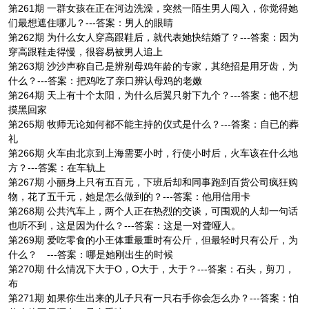
第261期 一群女孩在正在河边洗澡，突然一陌生男人闯入，你觉得她
们最想遮住哪儿？---答案：男人的眼睛
第262期 为什么女人穿高跟鞋后，就代表她快结婚了？---答案：因为
穿高跟鞋走得慢，很容易被男人追上
第263期 沙沙声称自己是辨别母鸡年龄的专家，其绝招是用牙齿，为
什么？---答案：把鸡吃了亲口辨认母鸡的老嫩
第264期 天上有十个太阳，为什么后翼只射下九个？---答案：他不想
摸黑回家
第265期 牧师无论如何都不能主持的仪式是什么？---答案：自已的葬
礼
第266期 火车由北京到上海需要小时，行使小时后，火车该在什么地
方？---答案：在车轨上
第267期 小丽身上只有五百元，下班后却和同事跑到百货公司疯狂购
物，花了五千元，她是怎么做到的？---答案：他用信用卡
第268期 公共汽车上，两个人正在热烈的交谈，可围观的人却一句话
也听不到，这是因为什么？---答案：这是一对聋哑人。
第269期 爱吃零食的小王体重最重时有公斤，但最轻时只有公斤，为
什么？ ---答案：哪是她刚出生的时候
第270期 什么情况下大于O，O大于，大于？---答案：石头，剪刀，
布
第271期 如果你生出来的儿子只有一只右手你会怎么办？---答案：怕