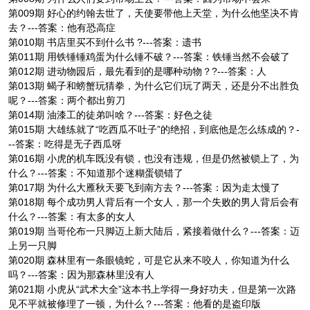
第009期 好心的约翰去世了，天使要带他上天堂，为什么他坚决不肯
去？---答案：他有恐高症
第010期 书店里买不到什么书 ?---答案：遗书
第011期 用铁锤锤鸡蛋为什么锤不破？---答案：铁锤当然不会破了
第012期 进动物园后，最先看到的是哪种动物？?---答案：人
第013期 蝎子和螃蟹玩猜拳，为什么它们玩了两天，还是分不出胜负
呢？---答案：两个都出剪刀
第014期 油漆工的徒弟叫啥？---答案：好色之徒
第015期 大雄练就了“吃西瓜不吐子”的绝招，到底他是怎么练成的？-
--答案：吃得是无子西瓜呀
第016期 小虎的机车既没有锁，也没有违规，但是仍然被锁上了，为
什么？---答案：不知道那个迷糊蛋锁错了
第017期 为什么大雁秋天要飞到南方去？---答案：因为走太慢了
第018期 每个成功男人背后有一个女人，那一个失败的男人背后会有
什么？---答案：有太多的女人
第019期 当哥伦布一只脚迈上新大陆后，紧接着做什么？---答案：迈
上另一只脚
第020期 森林里有一条眼镜蛇，可是它从来不咬人，你知道为什么
吗？---答案：因为那森林里没有人
第021期 小虎从“武术大全”这本书上学得一身好功夫，但是第一次路
见不平就被修理了一顿，为什么？---答案：他看的是盗印版