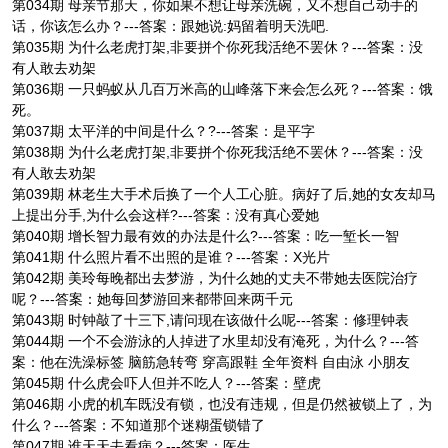
第034期 母亲节那天，你如果不想让母亲洗碗，又不想自己动手的
话，你该怎么办？---答案：跟她说:妈留着明天洗吧.
第035期 为什么老虎打架,非要拼个你死我活绝不罢休？---答案：没
有人敢去劝架
第036期 一只蚂蚁从几百万米高的山峰落下来会怎么死？---答案：饿
死。
第037期 太平洋的中间是什么？?---答案：是平字
第038期 为什么老虎打架,非要拼个你死我活绝不罢休？---答案：没
有人敢去劝架
第039期 林老生大手术后换了一个人工心脏。病好了后,她的女友却马
上提出分手,为什么会这样?---答案：没有真心爱她
第040期 增长智力最有效的办法是什么?---答案：吃一堑长一智
第041期 什么照片看不出照的是谁？---答案：X光片
第042期 美玲每晚都出去梦游，为什么她的丈夫不带她去医院治疗
呢？---答案：她每回梦游回来都带回来两千元
第043期 时钟敲了十三下,请问现在该做什么呢---答案：修理钟表
第044期 一个不会游泳的人掉进了水里却没有淹死，为什么？---答
案：他在洗澡标签 脑筋急转弯 穿高跟鞋 全年资料 自由泳 小朋友
第045期 什么虎会吓人但并不吃人？---答案：壁虎
第046期 小虎的机车既没有锁，也没有违规，但是仍然被锁上了，为
什么？---答案：不知道那个迷糊蛋锁错了
第047期 谁天天去看病？---答案：医生