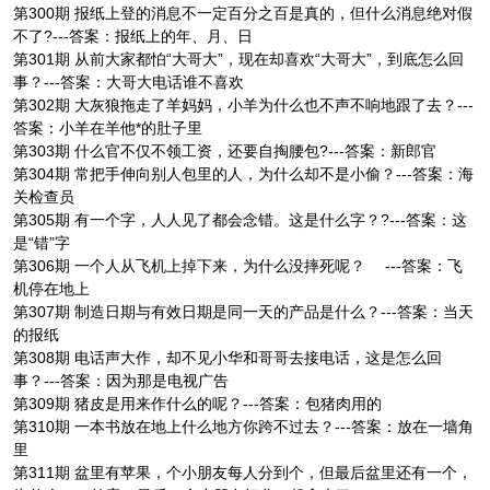
第300期 报纸上登的消息不一定百分之百是真的，但什么消息绝对假
不了?---答案：报纸上的年、月、日
第301期 从前大家都怕“大哥大”，现在却喜欢“大哥大”，到底怎么回
事？---答案：大哥大电话谁不喜欢
第302期 大灰狼拖走了羊妈妈，小羊为什么也不声不响地跟了去？---
答案：小羊在羊他*的肚子里
第303期 什么官不仅不领工资，还要自掏腰包?---答案：新郎官
第304期 常把手伸向别人包里的人，为什么却不是小偷？---答案：海
关检查员
第305期 有一个字，人人见了都会念错。这是什么字？?---答案：这
是“错”字
第306期 一个人从飞机上掉下来，为什么没摔死呢？ ---答案：飞
机停在地上
第307期 制造日期与有效日期是同一天的产品是什么？---答案：当天
的报纸
第308期 电话声大作，却不见小华和哥哥去接电话，这是怎么回
事？---答案：因为那是电视广告
第309期 猪皮是用来作什么的呢？---答案：包猪肉用的
第310期 一本书放在地上什么地方你跨不过去？---答案：放在一墙角
里
第311期 盆里有苹果，个小朋友每人分到个，但最后盆里还有一个，