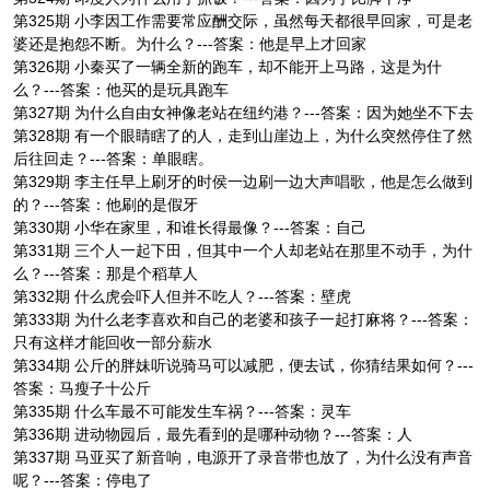
第325期 小李因工作需要常应酬交际，虽然每天都很早回家，可是老
婆还是抱怨不断。为什么？---答案：他是早上才回家
第326期 小秦买了一辆全新的跑车，却不能开上马路，这是为什
么？---答案：他买的是玩具跑车
第327期 为什么自由女神像老站在纽约港？---答案：因为她坐不下去
第328期 有一个眼睛瞎了的人，走到山崖边上，为什么突然停住了然
后往回走？---答案：单眼瞎。
第329期 李主任早上刷牙的时侯一边刷一边大声唱歌，他是怎么做到
的？---答案：他刷的是假牙
第330期 小华在家里，和谁长得最像？---答案：自己
第331期 三个人一起下田，但其中一个人却老站在那里不动手，为什
么？---答案：那是个稻草人
第332期 什么虎会吓人但并不吃人？---答案：壁虎
第333期 为什么老李喜欢和自己的老婆和孩子一起打麻将？---答案：
只有这样才能回收一部分薪水
第334期 公斤的胖妹听说骑马可以减肥，便去试，你猜结果如何？---
答案：马瘦子十公斤
第335期 什么车最不可能发生车祸？---答案：灵车
第336期 进动物园后，最先看到的是哪种动物？---答案：人
第337期 马亚买了新音响，电源开了录音带也放了，为什么没有声音
呢？---答案：停电了