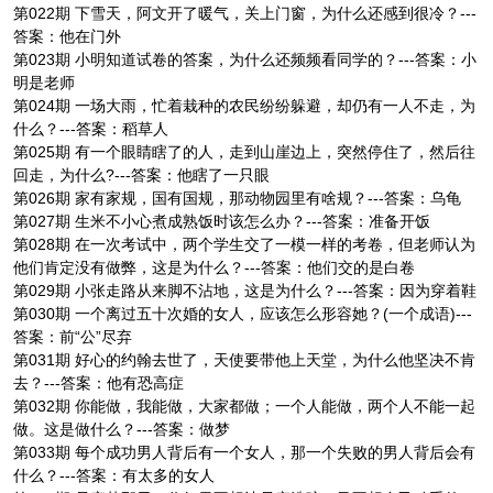
第022期 下雪天，阿文开了暖气，关上门窗，为什么还感到很冷？---
答案：他在门外
第023期 小明知道试卷的答案，为什么还频频看同学的？---答案：小
明是老师
第024期 一场大雨，忙着栽种的农民纷纷躲避，却仍有一人不走，为
什么？---答案：稻草人
第025期 有一个眼睛瞎了的人，走到山崖边上，突然停住了，然后往
回走，为什么?---答案：他瞎了一只眼
第026期 家有家规，国有国规，那动物园里有啥规？---答案：乌龟
第027期 生米不小心煮成熟饭时该怎么办？---答案：准备开饭
第028期 在一次考试中，两个学生交了一模一样的考卷，但老师认为
他们肯定没有做弊，这是为什么？---答案：他们交的是白卷
第029期 小张走路从来脚不沾地，这是为什么？---答案：因为穿着鞋
第030期 一个离过五十次婚的女人，应该怎么形容她？(一个成语)---
答案：前“公”尽弃
第031期 好心的约翰去世了，天使要带他上天堂，为什么他坚决不肯
去？---答案：他有恐高症
第032期 你能做，我能做，大家都做；一个人能做，两个人不能一起
做。这是做什么？---答案：做梦
第033期 每个成功男人背后有一个女人，那一个失败的男人背后会有
什么？---答案：有太多的女人