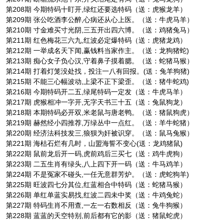
第208期 今期特码十盯开,绿红还要选特码（送：虎猴龙羊）
第209期 张公吃酒李公醉,心病还从心上医。（送：牛虎马羊）
第210期 寸金难买寸光阴,三五开出四六博。（送：鸡猪兔马）
第211期 红色梅花三六九,红波必定爆特码（送：虎猪龙鸡）
第212期 一举成名天下闻,赢钱料当家作主。（送：龙狗猪蛇)
第213期 痴心女子负心汉,守着鼻子摸着腮。（送：蛇猪马猴）
第214期 打着灯笼没处找，投注一八有回报。(送：兔羊狗猪)
第215期 不能三心幅波动,上梁不正下梁歪。（送：猪牛蛇鸡)
第216期 今期特码开二五,绿尾特码一定发（送：牛虎马羊）
第217期 虎猴相冲一字开,无字天书三十五（送：兔鼠狗龙）
第218期 本期特码必开双,米老鼠与唐老鸭。（送：猪鼠狗虎）
第219期 赫然经小四推荐,万绿丛中一点红。（送：羊牛蛇猪）
第220期 经济法科技发三,狼狈为奸被识穿。（送：鼠马兔猴）
第221期 海枯石烂有几时，山盟海誓不变心(送：龙鸡猪鼠)
第222期 鼠前龙后开一码,虎前鸡后三买七（送：鸡牛虎狗）
第223期 二五生肖有绿头,八上四下开一码（送：牛马鸡羊）
第224期 不是冤家不碰头,一任无意群芳炉。（送：虎蛇狗羊)
第225期 旺波四七分其位,红蓝相合中特码（送：蛇猪马猴）
第226期 单红单蓝实易找,红波二四未中奖（送：牛鸡兔蛇）
第227期 特码生肖不用查,一左一右数相反（送：兔牛狗猴）
第228期 蓝蓝的天空特别,前后都有它的影（送：猪鼠蛇虎）