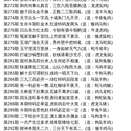
第272期 和尚何事出真言，三宫六苑苍蝶舞(送：龙虎鼠鸡)
第273期 败子回头金不换，正数二三取四截。(送：龙羊马兔)
第274期 天字出头一字高,十谒朱门九不开。（送：牛猪兔鸡）
第275期 生肖今期旺金木,红波特码发两头（送：猴鸡马狗）
第276期 日出东方红太阳．今朝有酒今朝醉(送：牛龙虎鸡)
第277期 冤家宜解不宜结,上穷碧落下黄宗。（送：猴虎鼠蛇）
第278期 五湖广海在天涯，秀外慧中把特藏。(送：龙马蛇鼠)
第279期 玉宇澄清万里挟，一身如材无气力(送：蛇牛猪羊)
第280期 打破沙锅璺到底，欲钱请看沙无尽。(送：虎龙兔鼠)
第281期 面对身高四分米,人生何处不相逢。（送：鼠狗兔猴）
第282期 快速降低三完成，山以小陁而大崩。(送：马狗羊鼠)
第283期 解十后可谓积分,雄鸡一唱天下白。（送：牛狗马鸦）
第284期 三九三四必开一,绿红特码后段发（送：马鼠羊狗）
第285期 有一利必有一弊,花红柳绿不夜天。（送：蛇马鸡猴）
第286期 大树底下好乘凉,瓦罐不离井口破。（送：鸡马龙蛇）
第287期 四头连旺暴今期,善问者如攻坚木。（送：狗蛇鼠兔）
第288期 本期特码定单蓝,虎前鸡后中大奖（送：虎龙马猪）
第289期 今期待会景色好,特码必定在一定（送：羊兔牛鼠）
第290期 二字组合中五定,属土属水亦属金（送：马狗龙牛）
第291期 一共产生过多求,错将双锋绘七彩。（送：狗鼠羊鸡）
第292期 财神本期关二六，三分天下有其二。(送：猴羊鸡马)