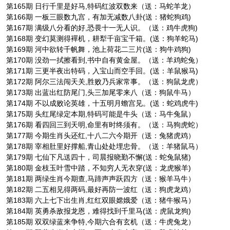
第165期 日行千里是好马,特码红波双数来（送：马蛇羊龙）
第166期 一板三眼数九宫，有加无减数八卦(送：猪蛇狗鸡)
第167期 满级八分看的好,恐畏十一无人识。（送：鸡牛虎狗)
第168期 变幻莫测得襌机，耕犁千亩宝千箱。(送：狗羊蛇马)
第169期 河中欲转千帆舞，池上荷花二三片(送：狗牛鸡狗)
第170期 没劲一拭擦看到,书中自有黄金屋。（送：羊鸡蛇兔）
第171期 三更半夜出特码，入宝山而空手回。(送：羊鼠猴马)
第172期 阿尔三法闯天关,胜败乃兵家常事。（送：狗鼠龙虎）
第173期 出蓝出红防尾门,头三加尾零来八（送：狗鼠牛马）
第174期 不以成败论英雄，十五明月蟾宫见。(送：蛇鸡虎牛)
第175期 头红尾绿定本期,特码可能是牛头（送：马牛兔鼠）
第176期 看四回三到天明,命里有时终须有。（送：马狗虎蛇）
第177期 今期生肖头还红,十八二六今期开（送：兔猪虎鸡）
第178期 宰相肚里好撑船,青山处处埋忠骨。（送：羊猪鼠马）
第179期 七仙下凡送四十，司晨报晓勤不懈(送：蛇兔鼠猪)
第180期 金枝玉叶雪中踏，不知穷人无衣穿(送：龙虎猴羊)
第181期 两绿生肖今期查,马蹄声声跃四方（送：猴羊马牛）
第182期 二五相见得两码,最好再防一波红（送：狗虎龙鸡）
第183期 六上七下出生肖,红红双眼嫦娥爱（送：猪牛猴马）
第184期 英勇杀敌报龙恩，难得找到千里马(送：虎鼠龙狗)
第185期 双双绿蓝来争特,今期六合有玄机（送：牛虎兔龙）