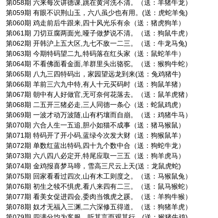
第058期 六来每次讲德课,跳在黄河洗不清。（送：羊猪牛龙）
第059期 有眼不识荆山玉，六八虽少也有用。(送：虎蛇羊兔)
第060期 鸡走前后牛跟来,四十风光乐有余（送：猪虎狗羊）
第061期 刀切豆腐两面光,哑子做梦说不清。（送：狗鼠牛虎）
第062期 开韩沪上五大区,九七不敌一二三。（送：牛龙马兔)
第063期 今期特码望二九,特码落在红头家（送：鼠蛇羊牛）
第064期 不看佛面看金面,羊群里头出骆驼。（送：猴狗牛蛇）
第065期 八九三四特码出，家园望远龙到来(送：兔鸡猪牛)
第066期 羊前三六九中特,有人十元买码时（送：狗鼠羊猪）
第067期 朝中有人好做官,无可奈何花落去。（送：鼠羊虎猪）
第068期 二五开三猪必走,三人同德一条心（送：蛇鼠鸡虎）
第069期 一波才动万波随,山有朽壤而自崩。（送：鸡猪牛马）
第070期 六合人生一五追,胆小如猫不成事（送：猪马猴鼠）
第071期 特码开了开小码,蓝绿今次发大财（送：狗猴鼠羊）
第072期 单数红蓝出特码,四十九个数中合（送：狗蛇牛龙）
第073期 六八四八必定开,特尾应取一三五（送：狗羊虎马）
第074期 金鸡报喜梦马啼，雪高三尺云上天(送：龙鼠虎蛇)
第075期 回家看看过四次,山有木工则度之。（送：马猴鼠兔）
第076期 初生之犊不惧虎,看八来四有二三。（送：鼠马猴蛇）
第077期 看美女促进四会,委肉当饿虎之蹊。（送：羊狗牛猴）
第078期 奴才无福入三渊,二六深修五得道。（送：狗猪羊虎）
第079期 四满分均为客服，听其言而观其行。(送：猴猪牛鸡)