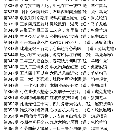
第336期 名存实亡唔四死，生死存亡一线中(送：羊牛鼠马)
第337期 隐隐飞桥隔野烟，石矾西畔问渔船(送：虎牛马龙)
第338期 双双对对今期来,特码可能是鼠蛇（送：狗龙蛇鸡）
第339期 三前四后五发财,灵蛇鼠洞一湖天（送：马羊龙猴）
第340期 吉取五九跟三四,二人合走九里路（送：狗猴羊鸡）
第341期 生肖今期定单蓝,今期冷码定要防（送：鼠牛虎鸡）
第342期 不患寡而患不均,稳如泰山心不乱。（送：马猴兔猪）
第343期 此地无银三百两，心病还将心药医。（送：兔坞龙蛇）
第344期 进小对三民调解，各有所得红绿码。(送：马龙羊猴)
第345期 二与三八取合数，春花秋月何时了(送：羊猪牛龙)
第346期 三八二三特头奖,牛兄狗弟配红蓝（送：兔猪猴鸡）
第347期 五八四十可以查,六尾八尾靠近它（送：羊猪狗马）
第348期 三十六汁莫强求，城楼将军祝捷洒(送：狗牛虎龙)
第349期 十一伴六旺本期,本期特码应开双（送：牛狗鸡猪）
第350期 可敬我佛六慈悲,头发胡子一把抓。（送：虎兔龙蛇）
第351期 今期特码羊狗在,红波单数找特码（送：猪狗龙马）
第352期 此地无银三十两，识时务者为俊杰。(送：猴鸡虎狗)
第353期 饱汉不知饿汉饥,心水玄机六与七。（送：蛇鼠猴猪）
第354期 春雨绵绵润万物，八支红杏出墙来(送：鸡虎猴狗)
第355期 今期生肖开金花,九宫六院定局面（送：兔蛇羊狗）
第356期 不劳而获人懒猪，一日三餐不用愁(送：鸡羊虎猪)