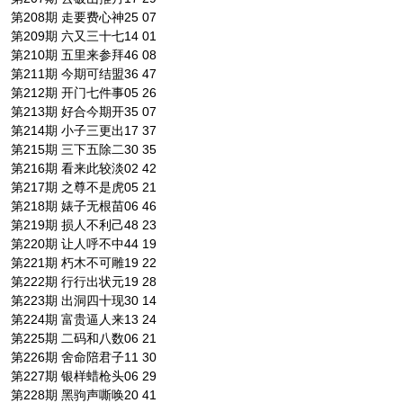
第208期 走要费心神25 07
第209期 六又三十七14 01
第210期 五里来参拜46 08
第211期 今期可结盟36 47
第212期 开门七件事05 26
第213期 好合今期开35 07
第214期 小子三更出17 37
第215期 三下五除二30 35
第216期 看来此较淡02 42
第217期 之尊不是虎05 21
第218期 婊子无根苗06 46
第219期 损人不利己48 23
第220期 让人呼不中44 19
第221期 朽木不可雕19 22
第222期 行行出状元19 28
第223期 出洞四十现30 14
第224期 富贵逼人来13 24
第225期 二码和八数06 21
第226期 舍命陪君子11 30
第227期 银样蜡枪头06 29
第228期 黑驹声嘶唤20 41