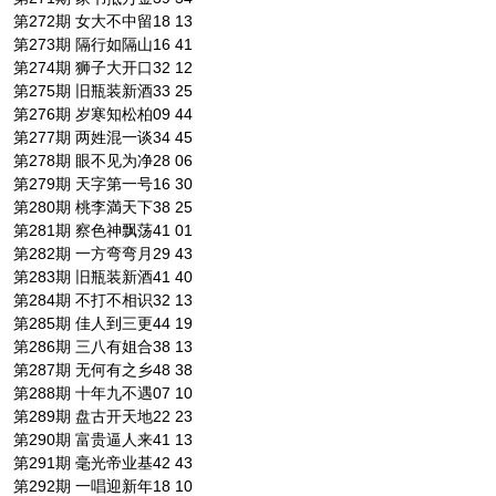
第272期 女大不中留18 13
第273期 隔行如隔山16 41
第274期 狮子大开口32 12
第275期 旧瓶装新酒33 25
第276期 岁寒知松柏09 44
第277期 两姓混一谈34 45
第278期 眼不见为净28 06
第279期 天字第一号16 30
第280期 桃李満天下38 25
第281期 察色神飘荡41 01
第282期 一方弯弯月29 43
第283期 旧瓶装新酒41 40
第284期 不打不相识32 13
第285期 佳人到三更44 19
第286期 三八有姐合38 13
第287期 无何有之乡48 38
第288期 十年九不遇07 10
第289期 盘古开天地22 23
第290期 富贵逼人来41 13
第291期 毫光帝业基42 43
第292期 一唱迎新年18 10