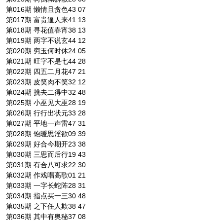
第016期 懒情且贪色43 07
第017期 富贵逼人来41 13
第018期 寻花值春宵38 13
第019期 两字不说玄44 12
第020期 穷玉何时休24 05
第021期 旺字不是七44 28
第022期 四五二月花47 21
第023期 皮笑肉不笑32 12
第024期 挑去二得中32 48
第025期 小巫见大巫28 19
第026期 行行出状元33 28
第027期 平地一声雷47 31
第028期 饱暖思淫欲09 39
第029期 好合今期开23 38
第030期 三思而后行19 43
第031期 有合八可求22 30
第032期 作戏唱高歌01 21
第033期 一字长蛇阵28 31
第034期 指点买一三30 48
第035期 之下任人欺38 47
第036期 其中有奥秘37 08