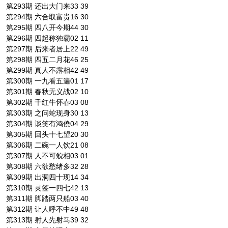
第293期 还出大门来33 39
第294期 六合取富贵16 30
第295期 四八开今期44 30
第296期 四起称独霸02 11
第297期 后来者居上22 49
第298期 四五二月花46 25
第299期 真人不露相42 49
第300期 一九看五遍01 17
第301期 春秋无义战02 10
第302期 千红牛怀春03 08
第303期 之问蛇现身30 13
第304期 谈笑有鸿僥04 29
第305期 回头十七望20 30
第306期 二碗一人饮21 08
第307期 人不可貌相03 01
第308期 六欲愁绪多32 28
第309期 出洞四十现14 34
第310期 灵签一四七42 13
第311期 脚踏两只船03 40
第312期 让人呼不中49 48
第313期 射人先射马39 32