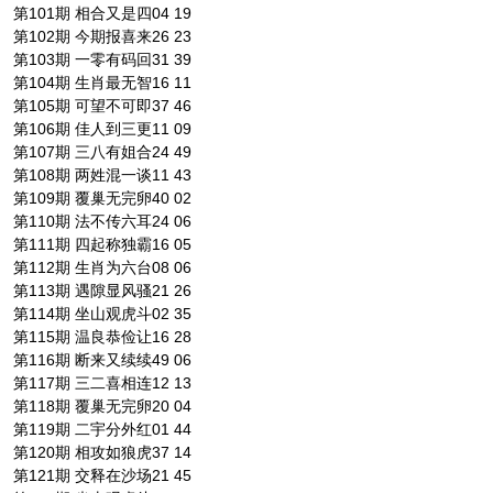
第101期 相合又是四04 19
第102期 今期报喜来26 23
第103期 一零有码回31 39
第104期 生肖最无智16 11
第105期 可望不可即37 46
第106期 佳人到三更11 09
第107期 三八有姐合24 49
第108期 两姓混一谈11 43
第109期 覆巢无完卵40 02
第110期 法不传六耳24 06
第111期 四起称独霸16 05
第112期 生肖为六台08 06
第113期 遇隙显风骚21 26
第114期 坐山观虎斗02 35
第115期 温良恭俭让16 28
第116期 断来又续续49 06
第117期 三二喜相连12 13
第118期 覆巢无完卵20 04
第119期 二宇分外红01 44
第120期 相攻如狼虎37 14
第121期 交释在沙场21 45