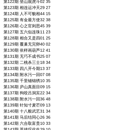
第122期 坐山观虎斗02 35
第123期 相连运冲天29 27
第124期 人不可貌相44 15
第125期 有金最方使32 38
第126期 心之官则思45 39
第127期 五六似连珠11 23
第128期 相合又是四01 25
第129期 覆巢无完卵40 02
第130期 依样画葫芦12 41
第131期 无巧不成书25 07
第132期 二桃杀三士18 34
第133期 四八开今期13 37
第134期 附水污一回07 08
第135期 千里铺锦绣10 35
第136期 庐山真面目09 15
第137期 狗咬吕洞宾22 34
第138期 附水污一回36 48
第139期 针知寸麦芒09 13
第140期 十八般武艺31 34
第141期 马后结同心26 36
第142期 六合取富贵10 33
第143期 英雄叹此生29 10