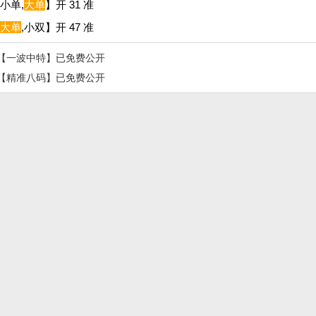
,小单,
大单
】开 31 准
大单
,小双】开 47 准
最后【一波中特】已免费公开
我素【精准八码】已免费公开