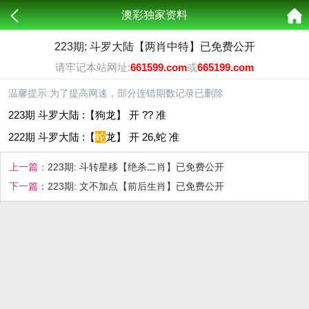
澳彩独家资料
223期: 斗罗大陆【两肖中特】已免费公开
请牢记本站网址:
661599.com
或
665199.com
温馨提示:为了提高网速，部分连错期数记录已删除
223期 斗罗大陆 :【狗龙】 开 ?? 准
222期 斗罗大陆 :【
蛇
龙】 开 26,蛇 准
上一篇：
223期: 斗转星移【绝杀二肖】已免费公开
下一篇：
223期: 文不加点【前后生肖】已免费公开