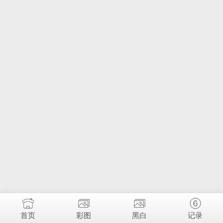
首页
彩图
黑白
记录