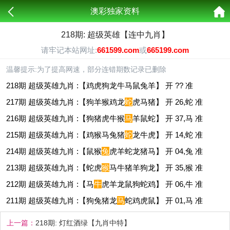
澳彩独家资料
218期: 超级英雄【连中九肖】
请牢记本站网址:
661599.com
或
665199.com
温馨提示:为了提高网速，部分连错期数记录已删除
218期 超级英雄九肖 :【鸡虎狗龙牛马鼠兔羊】 开 ?? 准
217期 超级英雄九肖 :【狗羊猴鸡龙
蛇
虎马猪】 开 26,蛇 准
216期 超级英雄九肖 :【狗猪虎牛猴
马
羊鼠蛇】 开 37,马 准
215期 超级英雄九肖 :【鸡猴马兔猪
蛇
龙牛虎】 开 14,蛇 准
214期 超级英雄九肖 :【鼠猴
兔
虎羊蛇龙猪马】 开 04,兔 准
213期 超级英雄九肖 :【蛇虎
猴
马牛猪羊狗龙】 开 35,猴 准
212期 超级英雄九肖 :【马
牛
虎羊龙鼠狗蛇鸡】 开 06,牛 准
211期 超级英雄九肖 :【狗兔猪龙
马
蛇鸡虎鼠】 开 01,马 准
上一篇：
218期: 灯红酒绿【九肖中特】