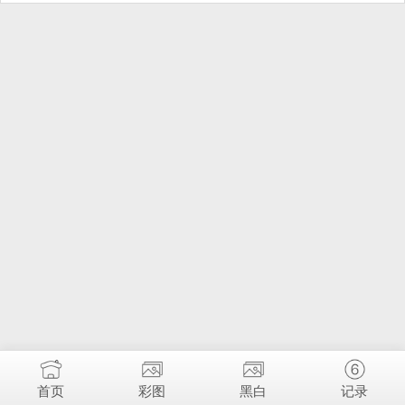
首页
彩图
黑白
记录