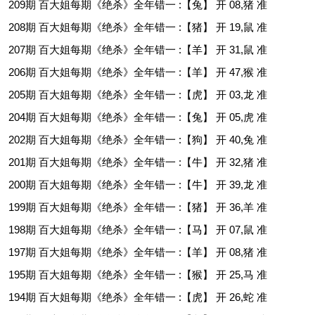
209期 百大姐每期《绝杀》全年错一 :【兔】 开 08,猪 准
208期 百大姐每期《绝杀》全年错一 :【猪】 开 19,鼠 准
207期 百大姐每期《绝杀》全年错一 :【羊】 开 31,鼠 准
206期 百大姐每期《绝杀》全年错一 :【羊】 开 47,猴 准
205期 百大姐每期《绝杀》全年错一 :【虎】 开 03,龙 准
204期 百大姐每期《绝杀》全年错一 :【兔】 开 05,虎 准
202期 百大姐每期《绝杀》全年错一 :【狗】 开 40,兔 准
201期 百大姐每期《绝杀》全年错一 :【牛】 开 32,猪 准
200期 百大姐每期《绝杀》全年错一 :【牛】 开 39,龙 准
199期 百大姐每期《绝杀》全年错一 :【猪】 开 36,羊 准
198期 百大姐每期《绝杀》全年错一 :【马】 开 07,鼠 准
197期 百大姐每期《绝杀》全年错一 :【羊】 开 08,猪 准
195期 百大姐每期《绝杀》全年错一 :【猴】 开 25,马 准
194期 百大姐每期《绝杀》全年错一 :【虎】 开 26,蛇 准