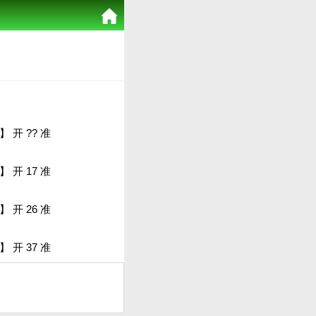
,42】 开 ?? 准
27】 开 17 准
,09】 开 26 准
,43】 开 37 准