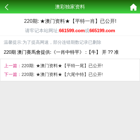
澳彩独家资料
220期: ★澳门资料★【平特一肖】已公开!
请牢记本站网址:
661599.com
或
665199.com
温馨提示:为了提高网速，部分连错期数记录已删除
220期 澳门賽馬會提供:《一肖中特平》 :【牛】 开 ?? 准
上一篇：
220期: ★澳门资料★【平特一尾】已公开!
下一篇：
220期: ★澳门资料★【六尾中特】已公开!