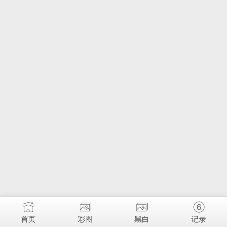
首页
彩图
黑白
记录