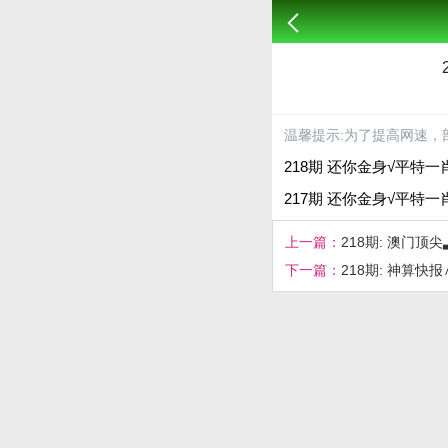
温馨提示:为了提高网速，
218期 还你金身√平特一肖 
217期 还你金身√平特一肖
上一篇：
218期: 澳门
下一篇：
218期: 神算