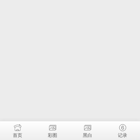
首页
彩图
黑白
记录