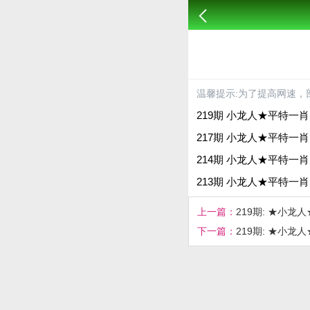
温馨提示:为了提高网速，
219期 小龙人★平特一肖 
217期 小龙人★平特一肖 
214期 小龙人★平特一肖 
213期 小龙人★平特一肖 
上一篇：
219期: ★小
下一篇：
219期: ★小