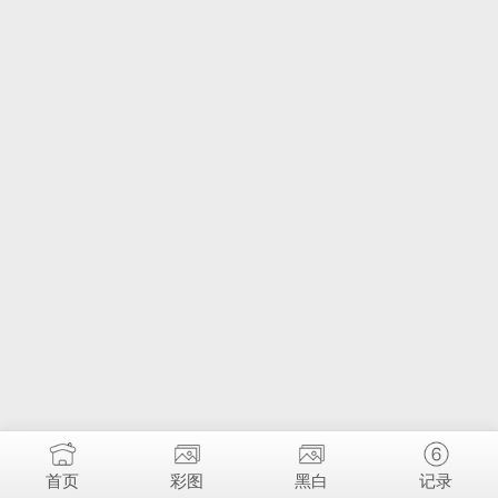
首页
彩图
黑白
记录