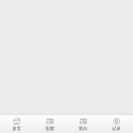
首页
彩图
黑白
记录