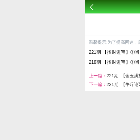
温馨提示:为了提高网速，
221期 【招财进宝】①肖 
218期 【招财进宝】①肖 
上一篇：
221期: 【金玉
下一篇：
221期: 【争斤