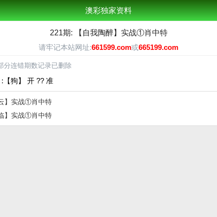
澳彩独家资料
221期: 【自我陶醉】实战①肖中特
请牢记本站网址:
661599.com
或
665199.com
部分连错期数记录已删除
:【狗】 开 ?? 准
风云】实战①肖中特
降临】实战①肖中特