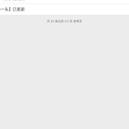
掉㊣一头】已更新
共 12 条记录 1/1 页 条每页