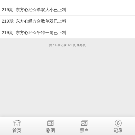
219期: 东方心经☆单双大小已上料
219期: 东方心经☆合数单双已上料
219期: 东方心经☆平特一尾已上料
共 14 条记录 1/1 页 条每页
首页
彩图
黑白
记录