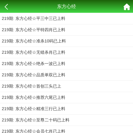
东方心经
219期: 东方心经☆平三中三已上料
219期: 东方心经☆平特四肖已上料
219期: 东方心经☆准杀10码已上料
219期: 东方心经☆无错杀肖已上料
219期: 东方心经☆绝杀一波已上料
219期: 东方心经☆品质单双已上料
219期: 东方心经☆首创三头已上
219期: 东方心经☆推荐六尾已上料
219期: 东方心经☆精准三行已上料
219期: 东方心经☆至尊二十码已上料
219期: 东方心经☆会员七肖已上料