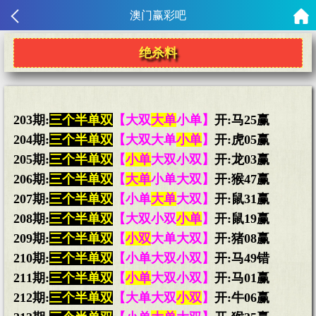
澳门赢彩吧
绝杀料
203期:
三个半单双
【大双
大单
小单】
开:马25赢
204期:
三个半单双
【大双大单
小单
】
开:虎05赢
205期:
三个半单双
【
小单
大双小双】
开:龙03赢
206期:
三个半单双
【
大单
小单大双】
开:猴47赢
207期:
三个半单双
【小单
大单
大双】
开:鼠31赢
208期:
三个半单双
【大双小双
小单
】
开:鼠19赢
209期:
三个半单双
【
小双
大单大双】
开:猪08赢
210期:
三个半单双
【小单大双小双】
开:马49错
211期:
三个半单双
【
小单
大双小双】
开:马01赢
212期:
三个半单双
【大单大双
小双
】
开:牛06赢