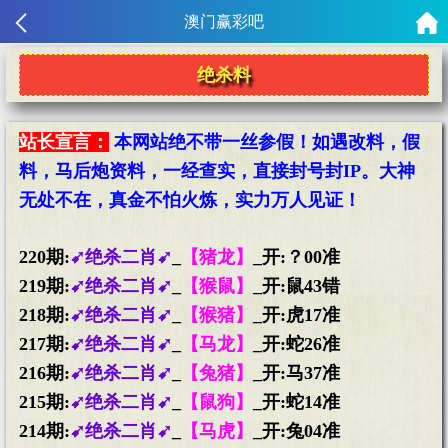
澳门赢彩吧
绝杀料
站长宣言：
本网站绝不带一丝参假！如遇改料，假
料，马后炮资料，一经查实，直接封号封IP。大神
无处不在，真金不怕火炼，实力万人见证！
220期:
➹绝杀二肖➹
_
【猪龙】
_开:？00准
219期:
➹绝杀二肖➹
_
【猴鼠】
_开:鼠43错
218期:
➹绝杀二肖➹
_
【猴猪】
_开:虎17准
217期:
➹绝杀二肖➹
_
【马龙】
_开:蛇26准
216期:
➹绝杀二肖➹
_
【兔猪】
_开:马37准
215期:
➹绝杀二肖➹
_
【鼠狗】
_开:蛇14准
214期:
➹绝杀二肖➹
_
【马虎】
_开:兔04准