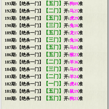
【五门】
193期:【绝杀一门】
开:
狗09
准
【二门】
192期:【绝杀一门】
开:
马25
准
【五门】
191期:【绝杀一门】
开:
虎29
准
【三门】
190期:【绝杀一门】
开:
兔16
准
【五门】
189期:【绝杀一门】
开:
龙15
准
【三门】
188期:【绝杀一门】
开:
兔16
准
【五门】
187期:【绝杀一门】
开:
马01
准
【五门】
186期:【绝杀一门】
开:
猴23
准
【二门】
185期:【绝杀一门】
开:
羊36
准
【三门】
184期:【绝杀一门】
开:
马01
准
【二门】
183期:【绝杀一门】
开:
羊24
准
【一门】
182期:【绝杀一门】
开:
虎41
准
【五门】
181期:【绝杀一门】
开:
鼠19
准
【五门】
180期:【绝杀一门】
开:
狗21
准