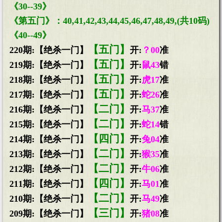
《30--39》
《第五门》：40,41,42,43,44,45,46,47,48,49,(共10码)
《40--49》
【五门】
220期:【绝杀一门】
开:
？00
准
【五门】
219期:【绝杀一门】
开:
鼠43
错
【五门】
218期:【绝杀一门】
开:
虎17
准
【五门】
217期:【绝杀一门】
开:
蛇26
准
【二门】
216期:【绝杀一门】
开:
马37
准
【二门】
215期:【绝杀一门】
开:
蛇14
错
【四门】
214期:【绝杀一门】
开:
兔04
准
【二门】
213期:【绝杀一门】
开:
猴35
准
【二门】
212期:【绝杀一门】
开:
牛06
准
【四门】
211期:【绝杀一门】
开:
马01
准
【二门】
210期:【绝杀一门】
开:
马49
准
【三门】
209期:【绝杀一门】
开:
猪08
准