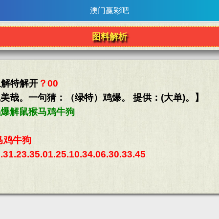
澳门赢彩吧
图料解析
象解特解开
？00
美哉。一句猜：（绿特）鸡爆。 提供：(大单)。】
鸡爆解鼠猴马鸡牛狗
马鸡牛狗
1.23.35.01.25.10.34.06.30.33.45