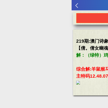
219期:澳门诗
【倩。倩女幽魂
解：（绿特）
综合解:羊鼠猴
主特码12.48.07.3