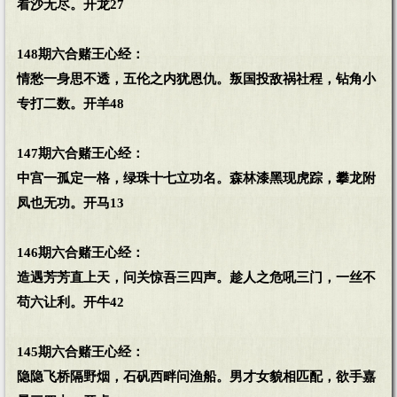
看沙无尽。开龙27
148期六合赌王心经：
情愁一身思不透，五伦之内犹恩仇。叛国投敌祸社程，钻角小
专打二数。开羊48
147期六合赌王心经：
中宫一孤定一格，绿珠十七立功名。森林漆黑现虎踪，攀龙附
凤也无功。开马13
146期六合赌王心经：
造遇芳芳直上天，问关惊吾三四声。趁人之危吼三门，一丝不
苟六让利。开牛42
145期六合赌王心经：
隐隐飞桥隔野烟，石矾西畔问渔船。男才女貌相匹配，欲手嘉