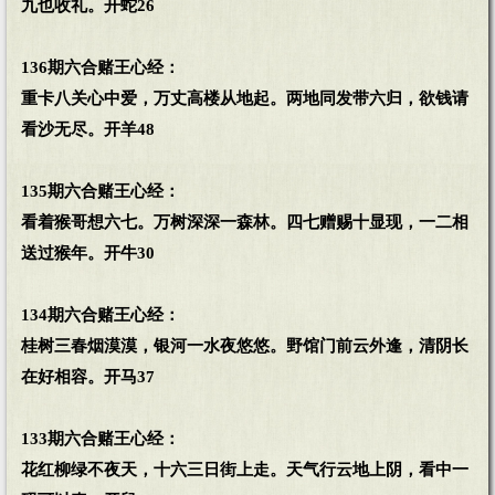
九也收礼。开蛇26
136期六合赌王心经：
重卡八关心中爱，万丈高楼从地起。两地同发带六归，欲钱请
看沙无尽。开羊48
135期六合赌王心经：
看着猴哥想六七。万树深深一森林。四七赠赐十显现，一二相
送过猴年。开牛30
134期六合赌王心经：
桂树三春烟漠漠，银河一水夜悠悠。野馆门前云外逢，清阴长
在好相容。开马37
133期六合赌王心经：
花红柳绿不夜天，十六三日街上走。天气行云地上阴，看中一