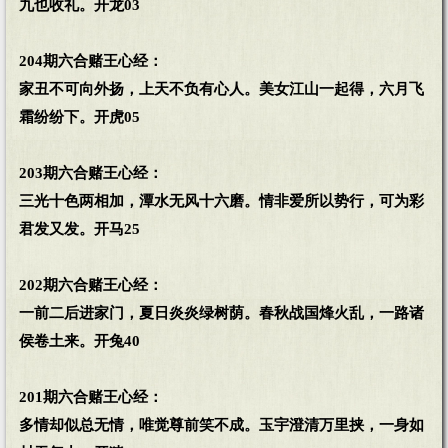
九也收礼。开龙03
204期六合赌王心经：
家丑不可向外扬，上天不负有心人。美女江山一起得，六月飞
霜纷纷下。开虎05
203期六合赌王心经：
三光十色两相加，潭水无风十六磨。情非爱所以势行，可为彩
君发又发。开马25
202期六合赌王心经：
一前二后进家门，夏日炎炎绿树荫。春秋战国烽火乱，一路诸
侯卷土来。开兔40
201期六合赌王心经：
多情却似总无情，唯觉尊前笑不成。玉宇澄清万里挟，一身如