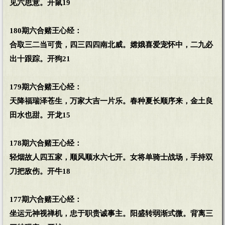
见六思意。开鼠19
180期六合赌王心经：
合取三二当可贵，四三四四南北威。嫦娥喜爱宠怀中，二九必
出十跟踪。开狗21
179期六合赌王心经：
天降福瑞泽苍生，万家大吉一片乐。春种夏长顺序来，金土良
田水也甜。开龙15
178期六合赌王心经：
轻烟故人四五家，顺风顺水六七开。女将单骑士战场，手持双
刀把敌伤。开牛18
177期六合赌王心经：
坐运元神视禅机，忠于职贵诚事主。阳盛转弱渐式微。背离三