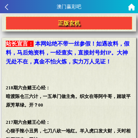
澳门赢彩吧
正版玄机
站长宣言：
本网站绝不带一丝参假！如遇改料，假
料，马后炮资料，一经查实，直接封号封IP。大神
无处不在，真金不怕火炼，实力万人见证！
218期六合赌王心经：
暗渡陈仓三六计，一五单门做主角。织女在等阿牛哥，踏玻平
原芳草绿。开？00
217期六合赌王心经：
心狠手辣小丑男，七刀八砍一地红。羊入虎口发大财，天时相