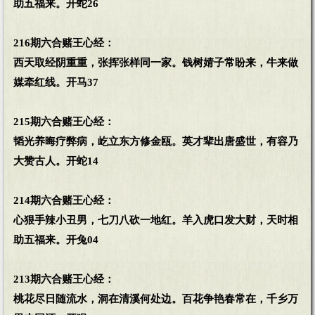
助五福来。开蛇26
216期六合赌王心经：
西天取经阴重重，张挥张样同一家。钱树婧子常盼来，牛来做
媒牵红线。开马37
215期六合赌王心经：
韬光养晦疗弊病，屹立东方修金瓯。英才辈出唐盛世，有容乃
大赞古人。开蛇14
214期六合赌王心经：
心狠手辣小丑男，七刀八砍一地红。羊入虎口发大财，天时相
助五福来。开兔04
213期六合赌王心经：
桃花尽日随流水，洞在清溪何处边。百花争艳春常在，千乡万