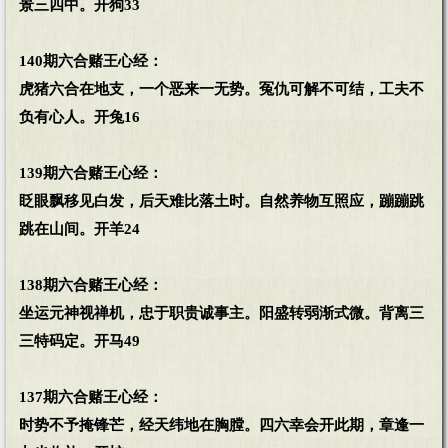
景三四中。开狗33
140期六合赌王心经：
虎猪六合在地支，一个恶来一无势。冤仇可解不可结，工夫不
负有心人。开兔16
139期六合赌王心经：
眨眼飘移见白发，后天难比落土时。自然养物互照应，蹦蹦跳
跳在山间。开羊24
138期六合赌王心经：
坐运元神视禅机，忠于职贵诚事主。阳盛转弱渐式微。背离三
三特码定。开马49
137期六合赌王心经：
时势不予掩锋芒，经天纬地在胸膛。四六幸会开此期，章逢一