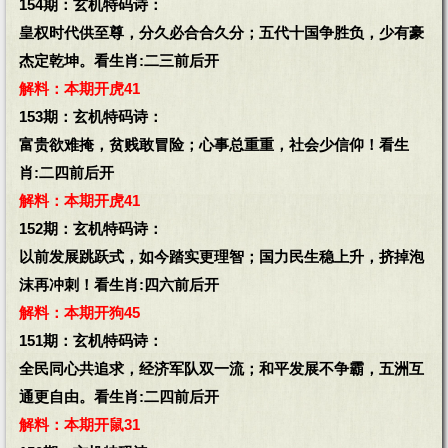
154期：玄机特码诗：
皇权时代供至尊，分久必合合久分；五代十国争胜负，少有豪
杰定乾坤。看生肖:二三前后开
解料：本期开虎41
153期：玄机特码诗：
富贵欲难掩，贫贱敢冒险；心事总重重，社会少信仰！看生
肖:二四前后开
解料：本期开虎41
152期：玄机特码诗：
以前发展跳跃式，如今踏实更理智；国力民生稳上升，挤掉泡
沫再冲刺！看生肖:四六前后开
解料：本期开狗45
151期：玄机特码诗：
全民同心共追求，经济军队双一流；和平发展不争霸，五洲互
通更自由。看生肖:二四前后开
解料：本期开鼠31