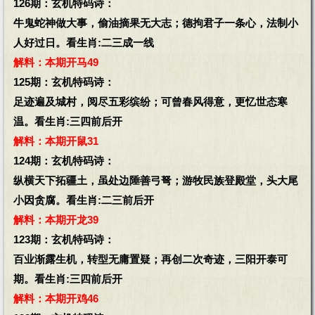
126期：玄机特码诗：
牛鬼蛇神做大事，偷油摘果无大志；德拘君子一条心，法制小
人好过日。看生肖:二三成一线
解料：本期开马49
125期：玄机特码诗：
足迹遍及城村，阅尽五彩缤纷；可曾春风得意，更忆世态寒
温。看生肖:三四前后开
解料：本期开鼠31
124期：玄机特码诗：
纵横天下拓疆土，虽处边陲善弓弩；游牧民族登殿堂，头大尾
小因贪腐。看生肖:二三前后开
解料：本期开龙39
123期：玄机特码诗：
百业渐露生机，转型无庸置疑；再创二次奇迹，三阳开泰可
期。看生肖:三四前后开
解料：本期开鸡46