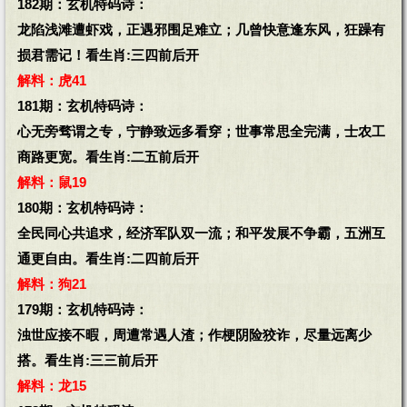
182期：玄机特码诗：
龙陷浅滩遭虾戏，正遇邪围足难立；几曾快意逢东风，狂躁有
损君需记！看生肖:三四前后开
解料：虎41
181期：玄机特码诗：
心无旁骛谓之专，宁静致远多看穿；世事常思全完满，士农工
商路更宽。看生肖:二五前后开
解料：鼠19
180期：玄机特码诗：
全民同心共追求，经济军队双一流；和平发展不争霸，五洲互
通更自由。看生肖:二四前后开
解料：狗21
179期：玄机特码诗：
浊世应接不暇，周遭常遇人渣；作梗阴险狡诈，尽量远离少
搭。看生肖:三三前后开
解料：龙15