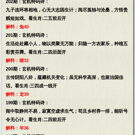
202期：玄机特码诗：
九子连环将相地，心无大志因生计；阅尽孤独与沧桑，方悟贵
贱短如戏。看生肖:二五前后开
解料：兔40
201期：玄机特码诗：
生活处处藏小人，物以类聚无万能；归隐一方农家乐，种植五
彩赏芬腾。看生肖:二四后面开
解料：猪32
200期：玄机特码诗：
古传阴阳八卦，蕴藏机关变化；虽无科学高深，也留治国佳
话。看生肖:三四成一线开
解料：龙39
199期：玄机特码诗：
闹中取静尚不易，寂寞空虚求生气；苟且乡村养一排，能听号
令无心计。看生肖:二四前后开
解料：羊36