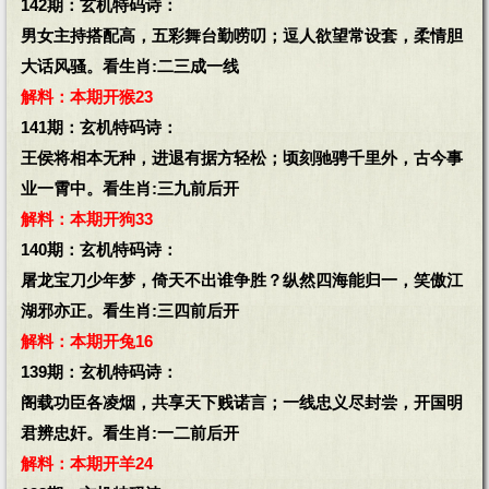
142期：玄机特码诗：
男女主持搭配高，五彩舞台勤唠叨；逗人欲望常设套，柔情胆
大话风骚。看生肖:二三成一线
解料：本期开猴23
141期：玄机特码诗：
王侯将相本无种，进退有据方轻松；顷刻驰骋千里外，古今事
业一霄中。看生肖:三九前后开
解料：本期开狗33
140期：玄机特码诗：
屠龙宝刀少年梦，倚天不出谁争胜？纵然四海能归一，笑傲江
湖邪亦正。看生肖:三四前后开
解料：本期开兔16
139期：玄机特码诗：
阁载功臣各凌烟，共享天下贱诺言；一线忠义尽封尝，开国明
君辨忠奸。看生肖:一二前后开
解料：本期开羊24