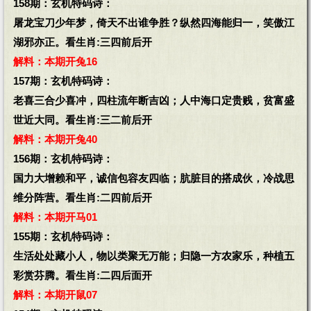
158期：玄机特码诗：
屠龙宝刀少年梦，倚天不出谁争胜？纵然四海能归一，笑傲江
湖邪亦正。看生肖:三四前后开
解料：本期开兔16
157期：玄机特码诗：
老喜三合少喜冲，四柱流年断吉凶；人中海口定贵贱，贫富盛
世近大同。看生肖:三二前后开
解料：本期开兔40
156期：玄机特码诗：
国力大增赖和平，诚信包容友四临；肮脏目的搭成伙，冷战思
维分阵营。看生肖:二四前后开
解料：本期开马01
155期：玄机特码诗：
生活处处藏小人，物以类聚无万能；归隐一方农家乐，种植五
彩赏芬腾。看生肖:二四后面开
解料：本期开鼠07