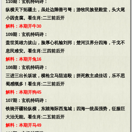
110期：玄机特码诗：
纵横天下拓疆土，虽处边陲善弓弩；游牧民族登殿堂，头大尾
小因贪腐。看生肖:二三前后开
解料：本期开牛30
109期：玄机特码诗：
盖世英雄力拔山，脸厚心机输刘邦；楚河汉界分四海，干戈不
息民难安。看生肖:三四前后开
解料：本期开兔16
108期：玄机特码诗：
三进三出长坂坡，横枪立马阻追殴；拼死救主成佳话，乐不思
蜀感慨多！看生肖:二三前后开
解料：本期开狗45
107期：玄机特码诗：
铁骑开疆轻纵横，东踏海际西鬼城；四海一统虽强势，征服巨
大治无能。看生肖:二五前后开
解料：本期开马49