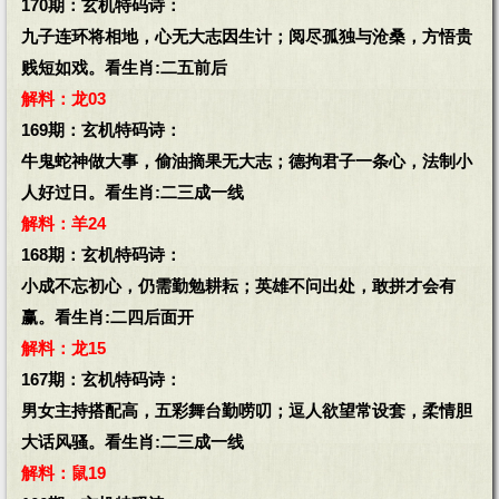
170期：玄机特码诗：
九子连环将相地，心无大志因生计；阅尽孤独与沧桑，方悟贵
贱短如戏。看生肖:二五前后
解料：龙03
169期：玄机特码诗：
牛鬼蛇神做大事，偷油摘果无大志；德拘君子一条心，法制小
人好过日。看生肖:二三成一线
解料：羊24
168期：玄机特码诗：
小成不忘初心，仍需勤勉耕耘；英雄不问出处，敢拼才会有
赢。看生肖:二四后面开
解料：龙15
167期：玄机特码诗：
男女主持搭配高，五彩舞台勤唠叨；逗人欲望常设套，柔情胆
大话风骚。看生肖:二三成一线
解料：鼠19