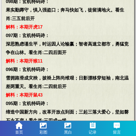
098期：玄机特码诗：
果实勤蹲守，惧入强盗口；奔马快如飞，徒留满地火。看生
肖:三五前后开
解料：本期开虎17
097期：玄机特码诗：
深思熟虑谨生平，时运因人论输赢；智者高速立都市，勇猛竞
争在山林。看生肖:二四后面开
解料：本期开猴11
096期：玄机特码诗：
雪拥路滑成灾殃，披褂上阵尚维艰；日影漂移穿短袖，南北温
差两重天。看生肖:二四前后开
解料：本期开鼠43
095期：玄机特码诗：
缔造中国新方向，改革开放点到面；三起三落大爱心，坚如磐
石永不变！看生肖:三四成一线
解料：本期开猴35
首页
彩图
黑白
记录
留言