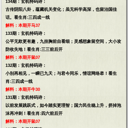
134期：玄机特码诗：
古传阴阳八卦，蕴藏机关变化；虽无科学高深，也留治国佳
话。看生肖:三四成一线
解料：本期开马37
133期：玄机特码诗：
公平无欺更有趣，九挂胸前自看细；灵感想象留空间，大小攻
防收失地！看生肖:三三前后开
解料：本期开鼠07
132期：玄机特码诗：
小别再相见，一瞬已九天；与君今同乐，情谊网络牵！看生
肖:三四成一线
解料：本期开牛30
131期：玄机特码诗：
以前发展跳跃式，如今踏实更理智；国力民生稳上升，挤掉泡
沫再冲刺！看生肖:四六前后开
解料：本期开鼠07