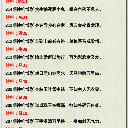
解料：蛇14
214期神机博彩 贪生怕死胆小鬼，躲在角落不见人。
解料：兔04
213期神机博彩 身在异乡心在家，风云突变青龙现。
解料：猴35
212期神机博彩 车到山前必有路，单枪匹马戌梁州。
解料：牛06
211期神机博彩 情非爱所以势行，可为彩君发又发。
解料：马01
210期神机博彩 旭日照山亦照水，天马驰聘五里街。
解料：马49
209期神机博彩 金枝玉叶雪中踏，不知穷人无衣穿。
解料：猪08
208期神机博彩 道成珠玉在挥毫，欲知特码开何处。
解料：鼠19
207期神机博彩 玉宇澄清万里挟，一身如材无气力。