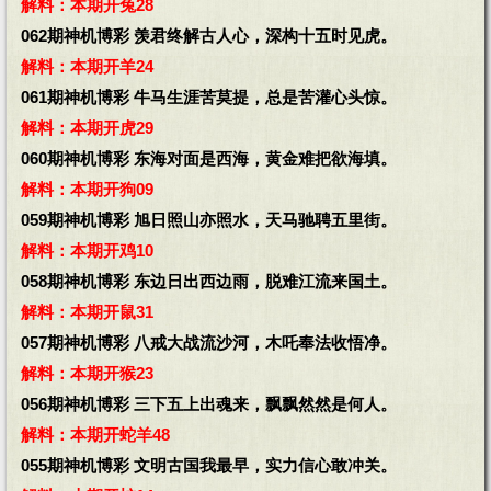
解料：本期开兔28
062期神机博彩 羡君终解古人心，深构十五时见虎。
解料：本期开羊24
061期神机博彩 牛马生涯苦莫提，总是苦灌心头惊。
解料：本期开虎29
060期神机博彩 东海对面是西海，黄金难把欲海填。
解料：本期开狗09
059期神机博彩 旭日照山亦照水，天马驰聘五里街。
解料：本期开鸡10
058期神机博彩 东边日出西边雨，脱难江流来国土。
解料：本期开鼠31
057期神机博彩 八戒大战流沙河，木吒奉法收悟净。
解料：本期开猴23
056期神机博彩 三下五上出魂来，飘飘然然是何人。
解料：本期开蛇羊48
055期神机博彩 文明古国我最早，实力信心敢冲关。