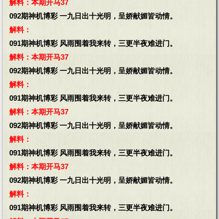
解料：本期开马37
092期神机博彩 一九日出十光明，呈娇献媚皆动情。
解料：
091期神机博彩 风雨围着我来转，三更半夜难进门。
解料：本期开马37
092期神机博彩 一九日出十光明，呈娇献媚皆动情。
解料：
091期神机博彩 风雨围着我来转，三更半夜难进门。
解料：本期开马37
092期神机博彩 一九日出十光明，呈娇献媚皆动情。
解料：
091期神机博彩 风雨围着我来转，三更半夜难进门。
解料：本期开马37
092期神机博彩 一九日出十光明，呈娇献媚皆动情。
解料：
091期神机博彩 风雨围着我来转，三更半夜难进门。