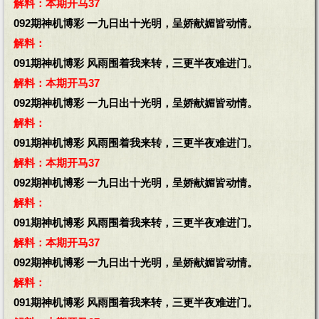
解料：本期开马37
092期神机博彩 一九日出十光明，呈娇献媚皆动情。
解料：
091期神机博彩 风雨围着我来转，三更半夜难进门。
解料：本期开马37
092期神机博彩 一九日出十光明，呈娇献媚皆动情。
解料：
091期神机博彩 风雨围着我来转，三更半夜难进门。
解料：本期开马37
092期神机博彩 一九日出十光明，呈娇献媚皆动情。
解料：
091期神机博彩 风雨围着我来转，三更半夜难进门。
解料：本期开马37
092期神机博彩 一九日出十光明，呈娇献媚皆动情。
解料：
091期神机博彩 风雨围着我来转，三更半夜难进门。