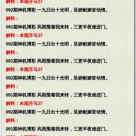
解料：本期开马37
092期神机博彩 一九日出十光明，呈娇献媚皆动情。
解料：
091期神机博彩 风雨围着我来转，三更半夜难进门。
解料：本期开马37
092期神机博彩 一九日出十光明，呈娇献媚皆动情。
解料：
091期神机博彩 风雨围着我来转，三更半夜难进门。
解料：本期开马37
092期神机博彩 一九日出十光明，呈娇献媚皆动情。
解料：
091期神机博彩 风雨围着我来转，三更半夜难进门。
解料：本期开马37
092期神机博彩 一九日出十光明，呈娇献媚皆动情。
解料：
091期神机博彩 风雨围着我来转，三更半夜难进门。