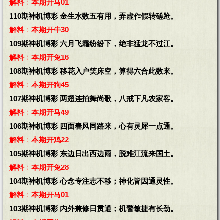
解料：本期开马01
110期神机博彩 金生水数五有用，弄虚作假转磋跄。
解料：本期开牛30
109期神机博彩 六月飞霜纷纷下，绝非猛龙不过江。
解料：本期开兔16
108期神机博彩 移花入户笑床空，算得六合此数来。
解料：本期开狗45
107期神机博彩 两翅连拍舞尚歌，八戒下凡农家客。
解料：本期开马49
106期神机博彩 四面春风同路来，心有灵犀一点通。
解料：本期开鸡22
105期神机博彩 东边日出西边雨，脱难江流来国土。
解料：本期开兔28
104期神机博彩 心念专注志不移；神化皆因通灵性。
解料：本期开马01
103期神机博彩 内外兼修日贯通；机警敏捷有长劲。