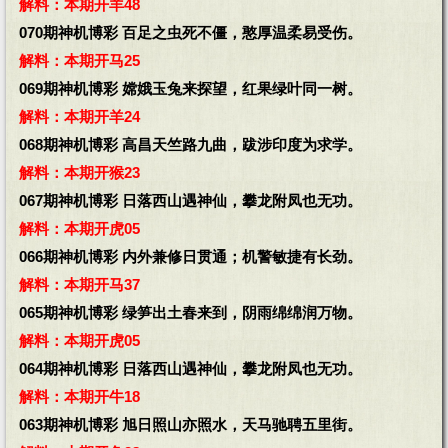
解料：本期开羊48
070期神机博彩 百足之虫死不僵，憨厚温柔易受伤。
解料：本期开马25
069期神机博彩 嫦娥玉兔来探望，红果绿叶同一树。
解料：本期开羊24
068期神机博彩 高昌天竺路九曲，跋涉印度为求学。
解料：本期开猴23
067期神机博彩 日落西山遇神仙，攀龙附凤也无功。
解料：本期开虎05
066期神机博彩 内外兼修日贯通；机警敏捷有长劲。
解料：本期开马37
065期神机博彩 绿笋出土春来到，阴雨绵绵润万物。
解料：本期开虎05
064期神机博彩 日落西山遇神仙，攀龙附凤也无功。
解料：本期开牛18
063期神机博彩 旭日照山亦照水，天马驰聘五里街。