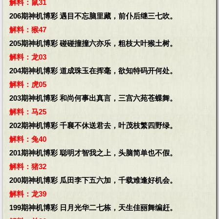
解料：鼠31
206期神机博彩 遇目不忘脑里藏，前仆后继三七吹。
解料：猴47
205期神机博彩 碰碰撞撞六亦乐，粗枝大叶猴土树。
解料：龙03
204期神机博彩 道成珠玉在挥毫，欲知特码开何处。
解料：虎05
203期神机博彩 和尚何事出真言，三宫六苑苍蝶舞。
解料：马25
202期神机博彩 千襄不休送君去，叶茂枝繁四野绿。
解料：兔40
201期神机博彩 聪明才智我之上，头脑简单也不假。
解料：猪32
200期神机博彩 瓜田李下五六加，千载难逢好机会。
解料：龙39
199期神机博彩 日月光华二七栋，天生佳丽舞编赶。