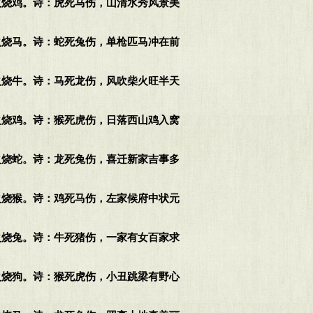
:火烧鸡。诗：虎死马伤，山清水秀风景美
:火烧马。诗：蛇死兔伤，单枪匹马冲在前
:火烧牛。诗：马死龙伤，风吹柴火旺半天
:火烧鸡。诗：猴死虎伤，日落西山鸡入窝
:火烧蛇。诗：龙死兔伤，喜迁新家吉事多
:火烧猴。诗：鸡死马伤，左家候府中状元
:火烧兔。诗：牛死猪伤，一家有女百家求
:火烧狗。诗：猴死虎伤，小丑跳梁有野心