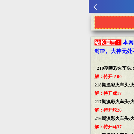
站长宣言：
本网
封IP。大神无
219期澳彩火车头
解：特开？00
218期澳彩火车头
解：特开虎17
217期澳彩火车头
解：特开蛇26
216期澳彩火车头
解：特开马37