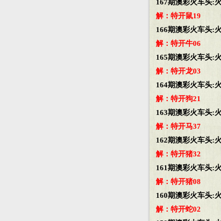
167期澳彩火车头
解：特开鼠19
166期澳彩火车头
解：特开牛06
165期澳彩火车头
解：特开龙03
164期澳彩火车头
解：特开狗21
163期澳彩火车头
解：特开马37
162期澳彩火车头
解：特开猪32
161期澳彩火车头
解：特开猪08
160期澳彩火车头
解：特开蛇02