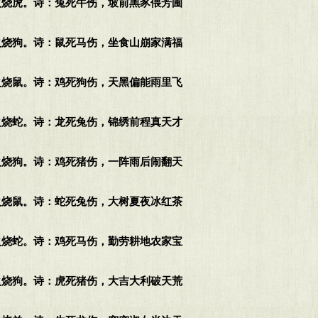
:火烧虎。诗：兔死牛伤，坡前黑豕偎芳圃
:火烧狗。诗：鼠死马伤，坐食山崩家满福
:火烧鼠。诗：鸡死狗伤，天黑偏能雨里飞
:火烧蛇。诗：龙死兔伤，锦绣前程真天才
:火烧狗。诗：鸡死猪伤，一阵雨后闹翻天
:火烧鼠。诗：蛇死兔伤，大树夏夜冰红茶
:火烧蛇。诗：鸡死马伤，勤劳耕地农家宝
:火烧狗。诗：虎死猪伤，大吉大利破天荒