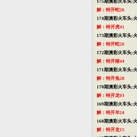
175期澳彩火车头
解：特开蛇26
174期澳彩火车头
解：特开虎41
173期澳彩火车头
解：特开蛇26
172期澳彩火车头
解：特开猪44
171期澳彩火车头
解：特开兔28
170期澳彩火车头
解：特开龙03
169期澳彩火车头
解：特开羊24
168期澳彩火车头
解：特开龙15