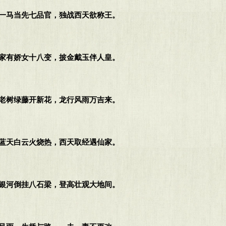
：一马当先七品官，独战西天欲称王。
：家有娇女十八变，披金戴玉伴人皇。
：老树绿藤开新花，龙行风雨万吉来。
：蓝天白云火烧热，西天取经遇仙家。
：银河倒挂八石梁，登高壮观大地间。