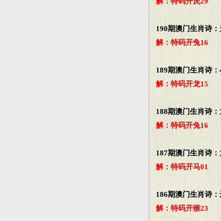
解：特码开虎29
190期澳门生肖诗
解：特码开兔16
189期澳门生肖诗
解：特码开龙15
188期澳门生肖诗
解：特码开兔16
187期澳门生肖诗
解：特码开马01
186期澳门生肖诗
解：特码开猴23