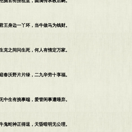
：挖掘官衔挂祖堂，圆满传承教后嗣。
：君王身边一丫环，当牛做马为钱财。
：生克之间问生死，何人有情定万家。
：迎春沃野片片绿，二九辛劳十享福。
：无中生有挑事端，爱管闲事遭唾弃。
：牛鬼蛇神正得逞，天昏暗明无公理。