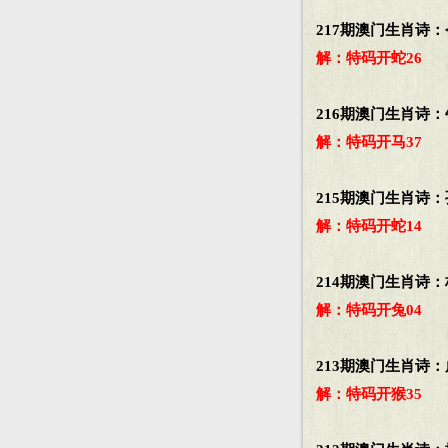
217期澳门生肖诗
解：特码开蛇26
216期澳门生肖诗
解：特码开马37
215期澳门生肖诗
解：特码开蛇14
214期澳门生肖诗
解：特码开兔04
213期澳门生肖诗
解：特码开猴35