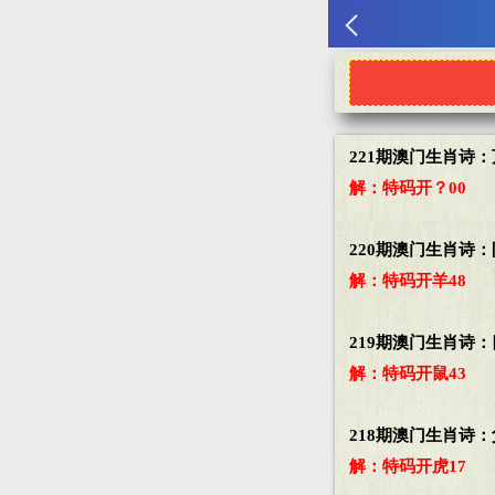
221期澳门生肖诗
解：特码开？00
220期澳门生肖诗
解：特码开羊48
219期澳门生肖诗
解：特码开鼠43
218期澳门生肖诗
解：特码开虎17