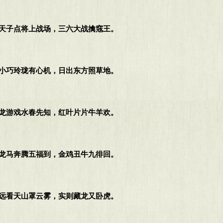
：天子点将上战场，三六大战擒窛王。
：小巧玲珑有心机，日出东方照草地。
：龙游戏水春先知，红叶片片牛羊欢。
：龙马奔腾五福到，金鸡丑牛九徘回。
：远看天山罩云雾，实则藏龙又卧虎。