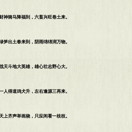
：财神骑马降福到，六畜兴旺卷土来。
：绿笋出土春来到，阴雨绵绵润万物。
：战天斗地大英雄，雄心壮志野心大。
：一人得道鸡犬升，左右逢源三再来。
：天上齐声举画桡，只应闲看一枝枝。