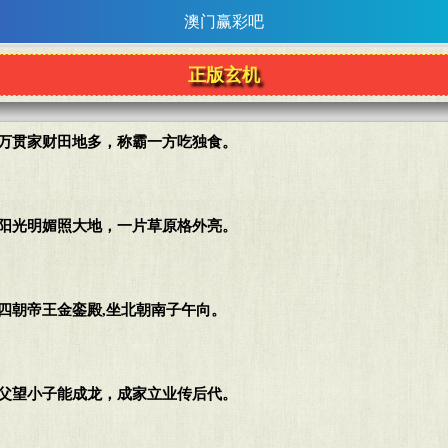
澳门赢彩吧
正版玄机
：万贯家财田地多，称霸一方吃独食。
：阳光明媚照大地，一片草原格外亮。
：四朝帝王金銮殿,坐北朝南子午向。
：父望小子能成龙，成家立业传后代。