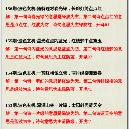
156期:波色玄机:随特连对春光绿，长廊灯笼点点红
解：第一句诗春光绿的意思是绿波为主。第二句诗点点红的意
思是点点红。红波为防，诗句意思为主绿防红，开马01
155期:波色玄机:星光点点闪蓝光，红楼梦中点黛玉
解：第一句诗闪蓝光的意思是蓝波为防。第二句诗红楼梦的意
思是红波为主，诗句意思为主红防蓝，开鼠07
154期:波色玄机:一剪红梅傲立雪，两排绿柳迎新春
解：第一句诗一剪红的意思是红波为无。第二句诗排绿柳的意
思是绿波为主，诗句意思为主绿防蓝，开虎41
153期:波色玄机:深深山林一片绿，太阳斜照蓝天空
解：第一句诗一片绿的意思是绿波为防。第二句诗蓝天空的意
思是蓝波为主，诗句意思为主蓝防绿，开虎41