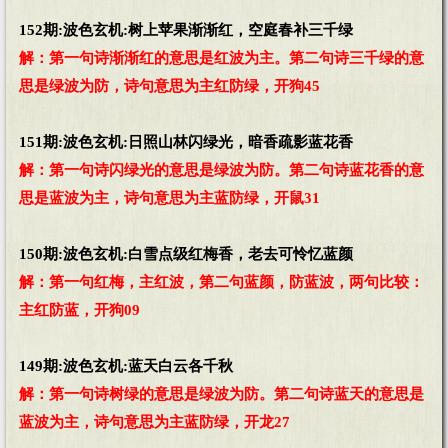
152期:波色玄机:树上苹果渐渐红，空庭春补三千绿
解：第一句诗渐渐红的意思是红波为主。第二句诗三千绿的意
思是绿波为防，诗句意思为主红防绿，开狗45
151期:波色玄机:日照山林闪绿光，暗香疏影蓝花香
解：第一句诗闪绿光的意思是绿波为防。第二句诗蓝花香的意
思是蓝波为主，诗句意思为主蓝防绿，开鼠31
150期:波色玄机:白雪点级红梅香，老去可怜忆蓝颜
解：第一句红梅，主红波，第二句蓝颜，防蓝波，两句比较：
主红防蓝，开狗09
149期:波色玄机:蓝天白云各千秋
解：第一句诗树绿的意思是绿波为防。第二句诗蓝天的意思是
蓝波为主，诗句意思为主蓝防绿，开龙27