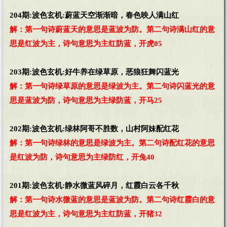
204期:波色玄机:蔚蓝天空渐渐暗，春色映人满山红
解：第一句诗蔚蓝天的意思是蓝波为防。第二句诗满山红的意
思是红波为主，诗句意思为主红防蓝，开虎05
203期:波色玄机:好牛养在绿草原，恶狼狂舞闪蓝光
解：第一句诗绿草原的意思是绿波为主。第二句诗闪蓝光的意
思是蓝波为防，诗句意思为主绿防蓝，开马25
202期:波色玄机:绿林阿哥不胜数，山村阿妹配红花
解：第一句诗绿林的意思是绿波为主。第二句诗配红花的意思
是红波为防，诗句意思为主绿防红，开兔40
201期:波色玄机:静水微蓝风碎月，红霞白云各千秋
解：第一句诗水微蓝的意思是蓝波为防。第二句诗红霞白的意
思是红波为主，诗句意思为主红防蓝，开猪32