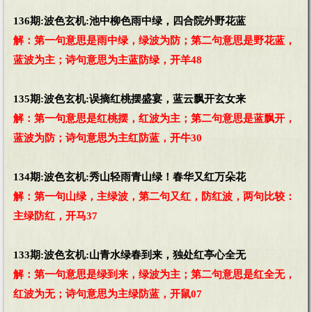
136期:波色玄机:池中柳色雨中绿，四合院外野花蓝
解：第一句意思是雨中绿，绿波为防；第二句意思是野花蓝，
蓝波为主；诗句意思为主蓝防绿，开羊48
135期:波色玄机:误摘红桃摆盛宴，蓝云飘开玄女来
解：第一句意思是红桃摆，红波为主；第二句意思是蓝飘开，
蓝波为防；诗句意思为主红防蓝，开牛30
134期:波色玄机:秀山轻雨青山绿！春华又红万朵花
解：第一句山绿，主绿波，第二句又红，防红波，两句比较：
主绿防红，开马37
133期:波色玄机:山青水绿春到来，独处红亭心全无
解：第一句意思是绿到来，绿波为主；第二句意思是红全无，
红波为无；诗句意思为主绿防蓝，开鼠07