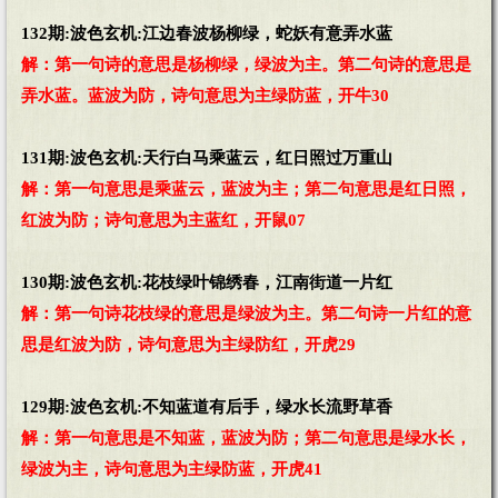
132期:波色玄机:江边春波杨柳绿，蛇妖有意弄水蓝
解：第一句诗的意思是杨柳绿，绿波为主。第二句诗的意思是
弄水蓝。蓝波为防，诗句意思为主绿防蓝，开牛30
131期:波色玄机:天行白马乘蓝云，红日照过万重山
解：第一句意思是乘蓝云，蓝波为主；第二句意思是红日照，
红波为防；诗句意思为主蓝红，开鼠07
130期:波色玄机:花枝绿叶锦绣春，江南街道一片红
解：第一句诗花枝绿的意思是绿波为主。第二句诗一片红的意
思是红波为防，诗句意思为主绿防红，开虎29
129期:波色玄机:不知蓝道有后手，绿水长流野草香
解：第一句意思是不知蓝，蓝波为防；第二句意思是绿水长，
绿波为主，诗句意思为主绿防蓝，开虎41