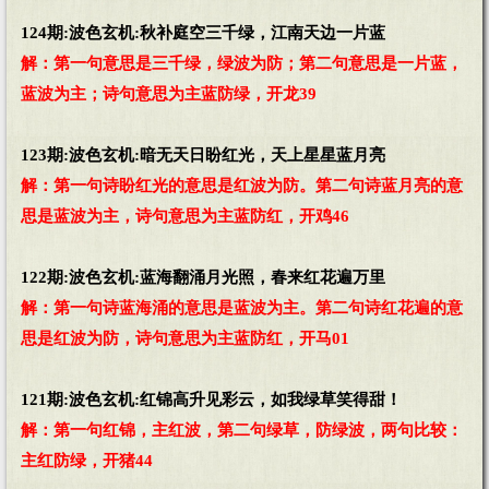
124期:波色玄机:秋补庭空三千绿，江南天边一片蓝
解：第一句意思是三千绿，绿波为防；第二句意思是一片蓝，
蓝波为主；诗句意思为主蓝防绿，开龙39
123期:波色玄机:暗无天日盼红光，天上星星蓝月亮
解：第一句诗盼红光的意思是红波为防。第二句诗蓝月亮的意
思是蓝波为主，诗句意思为主蓝防红，开鸡46
122期:波色玄机:蓝海翻涌月光照，春来红花遍万里
解：第一句诗蓝海涌的意思是蓝波为主。第二句诗红花遍的意
思是红波为防，诗句意思为主蓝防红，开马01
121期:波色玄机:红锦高升见彩云，如我绿草笑得甜！
解：第一句红锦，主红波，第二句绿草，防绿波，两句比较：
主红防绿，开猪44