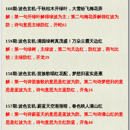
160期:波色玄机:千秋枯木开绿叶，大雪纷飞梅花弄
解：第一句开绿叶解得绿波为主；第二句梅花弄解得红波为
防；诗句意思主绿防红，开蛇02
159期:波色玄机:满园绿树真茂盛！万朵云霞天边红
解：第一句绿树，主绿波，第二句天边红，防红波，两句比
较：主绿防红，开龙39
158期:波色玄机:苗族歌唱红花配，梦想归蓝实是雁
解：第一句诗苗族歌的意思是红波为防。第二句诗梦想归的意
思是蓝波为主，诗句意思为主蓝防红，开兔16
157期:波色玄机:蔚蓝天空渐渐暗，春色映人满山红
解：第一句诗蔚蓝天的意思是蓝波为防。第二句诗满山红的意
思是红波为主，诗句意思为主红防蓝，开兔40