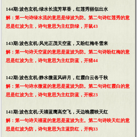
144期:波色玄机:绿水长流芳草香，红莲秀丽似出水
解：第一句诗绿水流的意思是绿波为防。第二句诗红莲秀的意
思是红波为主，诗句意思为主红防绿，开鼠43
143期:波色玄机:风光正茂天空蓝，又盼红梅冬雪来
解：第一句诗天空蓝的意思是蓝波为防。第二句诗盼红梅的意
思是红波为主，诗句意思为主红防蓝，开猪44
142期:波色玄机:静水微蓝风碎月，红霞白云各千秋
解：第一句诗水微蓝的意思是蓝波为防。第二句诗红霞白的意
思是红波为主，诗句意思为主红防蓝，开猴23
141期:波色玄机:天禧蓝鹰高空飞，天边晚霞映天红
解：第一句诗天禧蓝的意思是蓝波为主。第二句诗映天红的意
思是红波为防，诗句意思为主蓝防红，开狗33