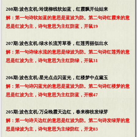
208期:波色玄机:玲珑柳线软如蓝，红霞飘开仙姑来
解：第一句诗软如蓝的意思是蓝波为防。第二句诗红霞来的意
思是红波为主，诗句意思为主红防蓝，开鼠19
207期:波色玄机:绿水长流芳草香，红莲秀丽似出水
解：第一句诗绿水流的意思是绿波为防。第二句诗红莲秀的意
思是红波为主，诗句意思为主红防绿，开鼠31
206期:波色玄机:星光点点闪蓝光，红楼梦中点黛玉
解：第一句诗闪蓝光的意思是蓝波为防。第二句诗红楼梦的意
思是红波为主，诗句意思为主红防蓝，开猴47
205期:波色玄机:万朵晚霞天边红，春来柳枝发绿芽
解：第一句诗天边红的意思是红波为防。第二句诗发绿芽的意
思是绿波为主，诗句意思为主绿防红，开龙03