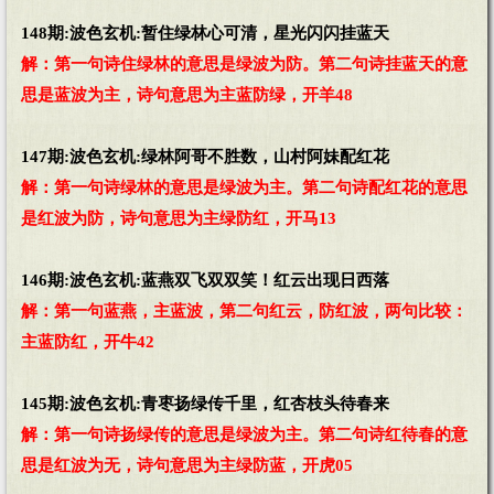
148期:波色玄机:暂住绿林心可清，星光闪闪挂蓝天
解：第一句诗住绿林的意思是绿波为防。第二句诗挂蓝天的意
思是蓝波为主，诗句意思为主蓝防绿，开羊48
147期:波色玄机:绿林阿哥不胜数，山村阿妹配红花
解：第一句诗绿林的意思是绿波为主。第二句诗配红花的意思
是红波为防，诗句意思为主绿防红，开马13
146期:波色玄机:蓝燕双飞双双笑！红云出现日西落
解：第一句蓝燕，主蓝波，第二句红云，防红波，两句比较：
主蓝防红，开牛42
145期:波色玄机:青枣扬绿传千里，红杏枝头待春来
解：第一句诗扬绿传的意思是绿波为主。第二句诗红待春的意
思是红波为无，诗句意思为主绿防蓝，开虎05