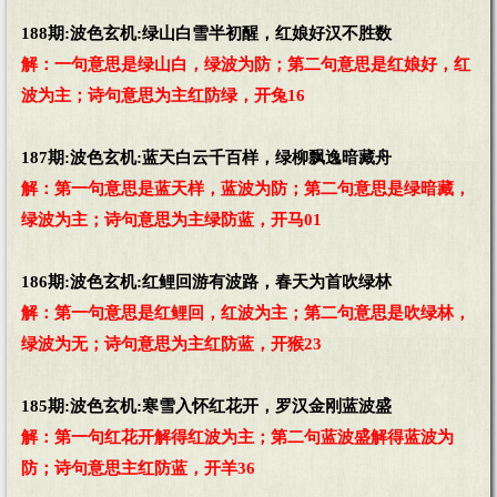
188期:波色玄机:绿山白雪半初醒，红娘好汉不胜数
解：一句意思是绿山白，绿波为防；第二句意思是红娘好，红
波为主；诗句意思为主红防绿，开兔16
187期:波色玄机:蓝天白云千百样，绿柳飘逸暗藏舟
解：第一句意思是蓝天样，蓝波为防；第二句意思是绿暗藏，
绿波为主；诗句意思为主绿防蓝，开马01
186期:波色玄机:红鲤回游有波路，春天为首吹绿林
解：第一句意思是红鲤回，红波为主；第二句意思是吹绿林，
绿波为无；诗句意思为主红防蓝，开猴23
185期:波色玄机:寒雪入怀红花开，罗汉金刚蓝波盛
解：第一句红花开解得红波为主；第二句蓝波盛解得蓝波为
防；诗句意思主红防蓝，开羊36