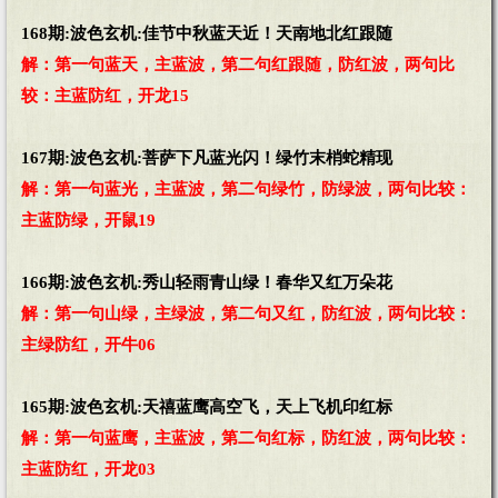
168期:波色玄机:佳节中秋蓝天近！天南地北红跟随
解：第一句蓝天，主蓝波，第二句红跟随，防红波，两句比
较：主蓝防红，开龙15
167期:波色玄机:菩萨下凡蓝光闪！绿竹末梢蛇精现
解：第一句蓝光，主蓝波，第二句绿竹，防绿波，两句比较：
主蓝防绿，开鼠19
166期:波色玄机:秀山轻雨青山绿！春华又红万朵花
解：第一句山绿，主绿波，第二句又红，防红波，两句比较：
主绿防红，开牛06
165期:波色玄机:天禧蓝鹰高空飞，天上飞机印红标
解：第一句蓝鹰，主蓝波，第二句红标，防红波，两句比较：
主蓝防红，开龙03