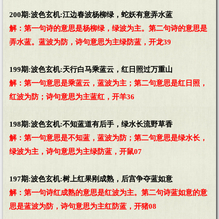
200期:波色玄机:江边春波杨柳绿，蛇妖有意弄水蓝
解：第一句诗的意思是杨柳绿，绿波为主。第二句诗的意思是
弄水蓝。蓝波为防，诗句意思为主绿防蓝，开龙39
199期:波色玄机:天行白马乘蓝云，红日照过万重山
解：第一句意思是乘蓝云，蓝波为主；第二句意思是红日照，
红波为防；诗句意思为主蓝红，开羊36
198期:波色玄机:不知蓝道有后手，绿水长流野草香
解：第一句意思是不知蓝，蓝波为防；第二句意思是绿水长，
绿波为主，诗句意思为主绿防蓝，开鼠07
197期:波色玄机:树上红果刚成熟，后宫争夺蓝如意
解：第一句诗红成熟的意思是红波为主。第二句诗蓝如意的意
思是蓝波为防，诗句意思为主红防蓝，开猪08