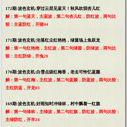
172期:波色玄机:穿过云层见蓝天！秋风吹我杏儿红
解：第一句蓝天，主蓝波，第二句杏儿红，防红波，两句比
较：主蓝防红，开猪44
171期:波色玄机:沦落红尘红艳艳，绿茵场上鱼跃龙
解：第一句红艳艳，主红波，第二句绿茵，防绿波，两句比
较：主红防绿，开兔28
170期:波色玄机:白雪点级红梅香，老去可怜忆蓝颜
解：第一句红梅，主红波，第二句蓝颜，防蓝波，两句比较：
主红防蓝，开龙03
169期:波色玄机:好雨知时冲绿林，村中飘着一红旗
解：第一句绿林，主绿波，第二句红旗，防红波，两句比较：
主绿防红，开羊24