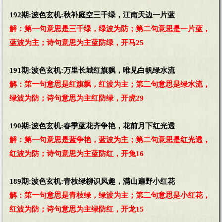
192期:波色玄机:秋补庭空三千绿，江南天边一片蓝
解：第一句意思是三千绿，绿波为防；第二句意思是一片蓝，
蓝波为主；诗句意思为主蓝防绿，开马25
191期:波色玄机:万里长城红旗飘，唯见白帆绿水流
解：第一句意思是红旗飘，红波为主；第二句意思是绿水流，
绿波为防；诗句意思为主红防绿，开虎29
190期:波色玄机:春季蓝花齐争艳，花前月下红光透
解：第一句意思是蓝争艳，蓝波为主；第二句意思是红光透，
红波为防；诗句意思为主蓝防红，开兔16
189期:波色玄机:青枝绿柳识风趣，满山遍野小红花
解：第一句意思是青枝绿，绿波为主；第二句意思是小红花，
红波为防；诗句意思为主绿防红，开龙15