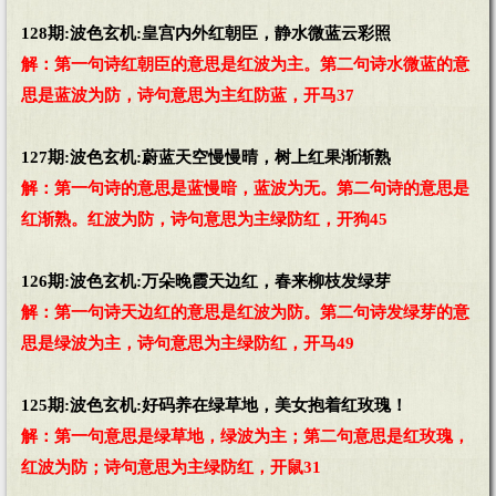
128期:波色玄机:皇宫内外红朝臣，静水微蓝云彩照
解：第一句诗红朝臣的意思是红波为主。第二句诗水微蓝的意
思是蓝波为防，诗句意思为主红防蓝，开马37
127期:波色玄机:蔚蓝天空慢慢晴，树上红果渐渐熟
解：第一句诗的意思是蓝慢暗，蓝波为无。第二句诗的意思是
红渐熟。红波为防，诗句意思为主绿防红，开狗45
126期:波色玄机:万朵晚霞天边红，春来柳枝发绿芽
解：第一句诗天边红的意思是红波为防。第二句诗发绿芽的意
思是绿波为主，诗句意思为主绿防红，开马49
125期:波色玄机:好码养在绿草地，美女抱着红玫瑰！
解：第一句意思是绿草地，绿波为主；第二句意思是红玫瑰，
红波为防；诗句意思为主绿防红，开鼠31