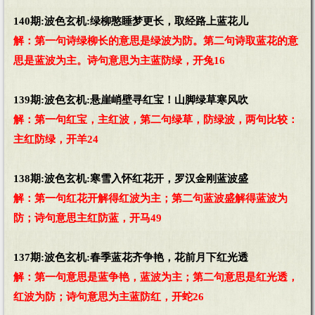
140期:波色玄机:绿柳憨睡梦更长，取经路上蓝花儿
解：第一句诗绿柳长的意思是绿波为防。第二句诗取蓝花的意
思是蓝波为主。诗句意思为主蓝防绿，开兔16
139期:波色玄机:悬崖峭壁寻红宝！山脚绿草寒风吹
解：第一句红宝，主红波，第二句绿草，防绿波，两句比较：
主红防绿，开羊24
138期:波色玄机:寒雪入怀红花开，罗汉金刚蓝波盛
解：第一句红花开解得红波为主；第二句蓝波盛解得蓝波为
防；诗句意思主红防蓝，开马49
137期:波色玄机:春季蓝花齐争艳，花前月下红光透
解：第一句意思是蓝争艳，蓝波为主；第二句意思是红光透，
红波为防；诗句意思为主蓝防红，开蛇26