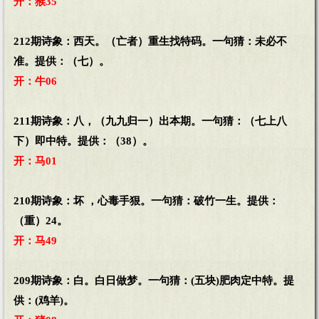
开：猴35
212期诗象：西天。（亡者）重生找特码。一句猜：未必不
准。提供：（七）。
开：牛06
211期诗象：八，（九九归一）出本期。一句猜：（七上八
下）即中特。提供：（38）。
开：马01
210期诗象：坏 ，心毒手狠。一句猜：破竹一生。提供：
（重）24。
开：马49
209期诗象：白。白日做梦。一句猜：(五块)肥肉定中特。提
供：(鸡羊)。