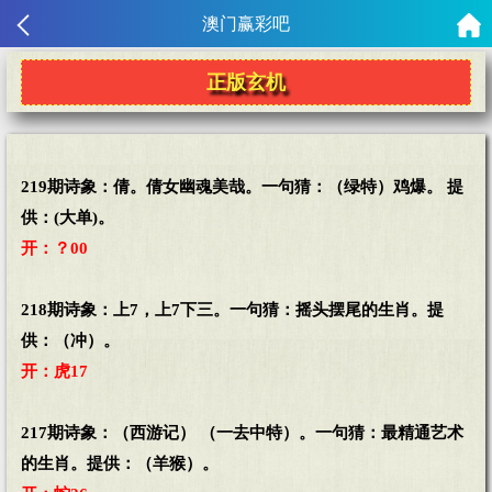
澳门赢彩吧
正版玄机
219期诗象：倩。倩女幽魂美哉。一句猜：（绿特）鸡爆。 提
供：(大单)。
开：？00
218期诗象：上7，上7下三。一句猜：摇头摆尾的生肖。提
供：（冲）。
开：虎17
217期诗象：（西游记） （一去中特）。一句猜：最精通艺术
的生肖。提供：（羊猴）。