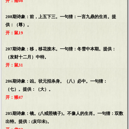
开：猪08
208期诗象：前，上五下三。一句猜：一言九鼎的生肖。提
供：（尊）。
开：鼠19
207期诗象：移，移花接木。一句猜：冬雪中本期。提供：
（发财十二月）中特。
开：鼠31
206期诗象：凶。状元招杀身。（八）必中。一句猜：
（七）。提供：（大）。
开：猴47
205期诗象：镜。(八戒照镜子)。不像人的生肖。一句猜：双数
出特。提供：(亥印未)。