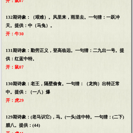
开：鼠07
132期诗象：（艰难）。风里来，雨里去。一句猜：一跃冲
天。提供：中（马兔）。
开：牛30
131期诗象：勤劳正义，登高临远。一句猜：二九出一号。提
供：红蓝中特。
开：鼠07
130期诗象：老王，隔壁偷食。一句猜：（龙狗）出特正常
中。提供：（一八）爆
开：虎29
129期诗象：(老马识它)，马。(一头)连中特。一句猜：(二下)
腊八。提供：(44)