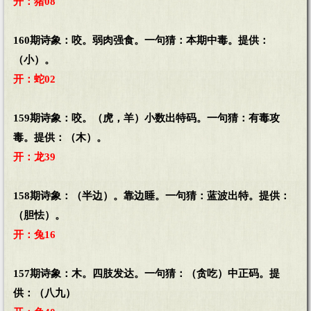
开：猪08
160期诗象：咬。弱肉强食。一句猜：本期中毒。提供：
（小）。
开：蛇02
159期诗象：咬。（虎，羊）小数出特码。一句猜：有毒攻
毒。提供：（木）。
开：龙39
158期诗象：（半边）。靠边睡。一句猜：蓝波出特。提供：
（胆怯）。
开：兔16
157期诗象：木。四肢发达。一句猜：（贪吃）中正码。提
供：（八九）