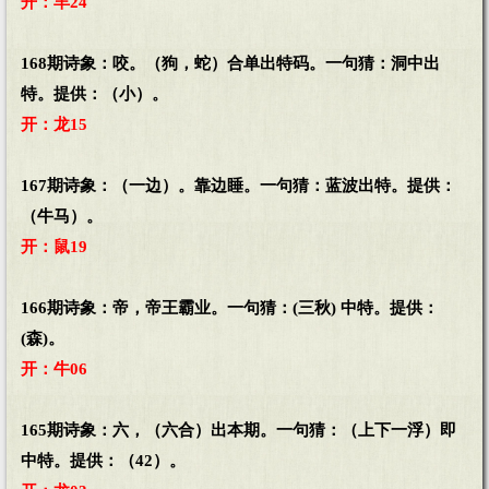
开：羊24
168期诗象：咬。（狗，蛇）合单出特码。一句猜：洞中出
特。提供：（小）。
开：龙15
167期诗象：（一边）。靠边睡。一句猜：蓝波出特。提供：
（牛马）。
开：鼠19
166期诗象：帝，帝王霸业。一句猜：(三秋) 中特。提供：
(森)。
开：牛06
165期诗象：六，（六合）出本期。一句猜：（上下一浮）即
中特。提供：（42）。