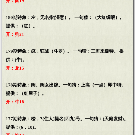
开：鼠19
180期诗象：左，无名指(深意）。 一句猜：（大红绸缎）。
提供：（红）。
开：狗21
179期诗象：疯，狂战（斗罗）。 一句猜：三哥来爆特。 提
供：(牛)。
开：龙15
178期诗象：闺。闺女出嫁。一句猜：上高（一点）即中特。
提供：（红屋子）。
开：牛18
177期诗象：楼，?(住人)提名(四九)号。一句猜：(天庭发财)。
提供：(6，18)。