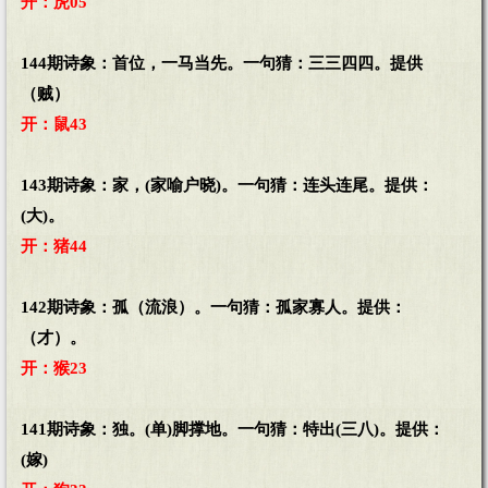
开：虎05
144期诗象：首位，一马当先。一句猜：三三四四。提供
（贼）
开：鼠43
143期诗象：家，(家喻户晓)。一句猜：连头连尾。提供：
(大)。
开：猪44
142期诗象：孤（流浪）。一句猜：孤家寡人。提供：
（才）。
开：猴23
141期诗象：独。(单)脚撑地。一句猜：特出(三八)。提供：
(嫁)