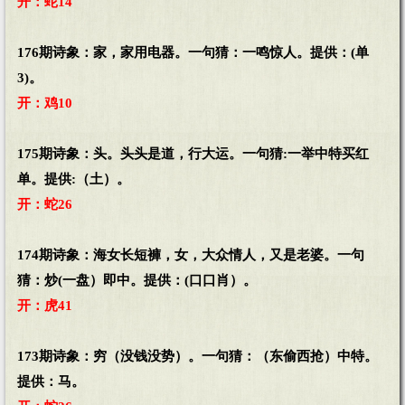
开：蛇14
176期诗象：家，家用电器。一句猜：一鸣惊人。提供：(单
3)。
开：鸡10
175期诗象：头。头头是道，行大运。一句猜:一举中特买红
单。提供:（土）。
开：蛇26
174期诗象：海女长短褲，女，大众情人，又是老婆。一句
猜：炒(一盘）即中。提供：(口口肖）。
开：虎41
173期诗象：穷（没钱没势）。一句猜：（东偷西抢）中特。
提供：马。