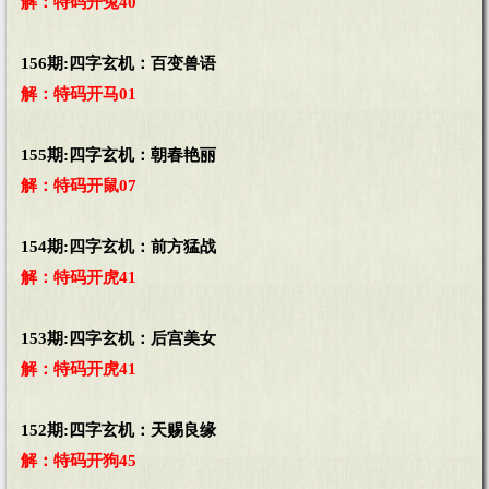
解：特码开兔40
156期:四字玄机：百变兽语
解：特码开马01
155期:四字玄机：朝春艳丽
解：特码开鼠07
154期:四字玄机：前方猛战
解：特码开虎41
153期:四字玄机：后宫美女
解：特码开虎41
152期:四字玄机：天赐良缘
解：特码开狗45