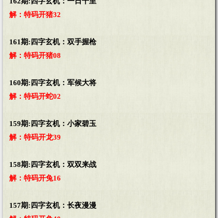
162期:四字玄机：一日千里
解：特码开猪32
161期:四字玄机：双手握枪
解：特码开猪08
160期:四字玄机：军候大将
解：特码开蛇02
159期:四字玄机：小家碧玉
解：特码开龙39
158期:四字玄机：双双来战
解：特码开兔16
157期:四字玄机：长夜漫漫