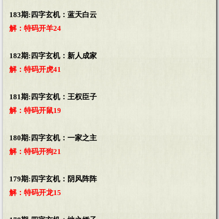
183期:四字玄机：蓝天白云
解：特码开羊24
182期:四字玄机：新人成家
解：特码开虎41
181期:四字玄机：王权臣子
解：特码开鼠19
180期:四字玄机：一家之主
解：特码开狗21
179期:四字玄机：阴风阵阵
解：特码开龙15