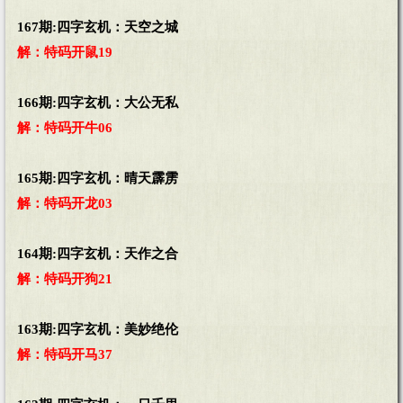
167期:四字玄机：天空之城
解：特码开鼠19
166期:四字玄机：大公无私
解：特码开牛06
165期:四字玄机：晴天霹雳
解：特码开龙03
164期:四字玄机：天作之合
解：特码开狗21
163期:四字玄机：美妙绝伦
解：特码开马37