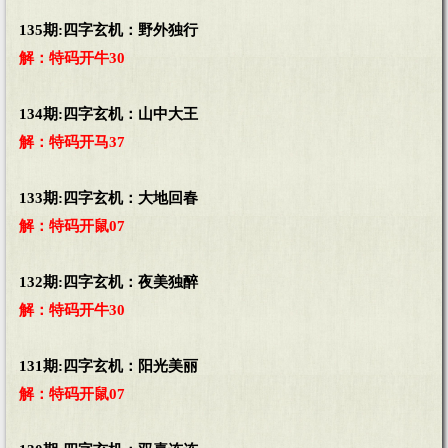
135期:四字玄机：野外独行
解：特码开牛30
134期:四字玄机：山中大王
解：特码开马37
133期:四字玄机：大地回春
解：特码开鼠07
132期:四字玄机：夜美独醉
解：特码开牛30
131期:四字玄机：阳光美丽
解：特码开鼠07