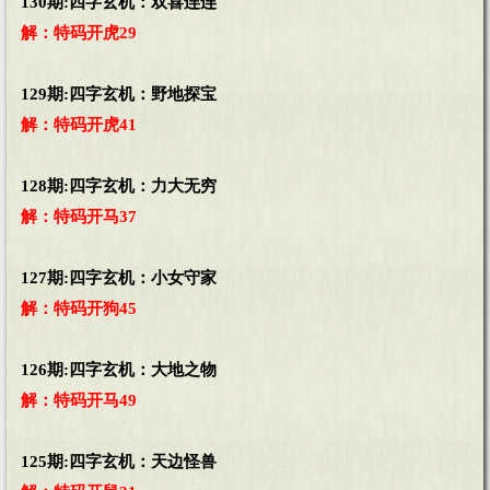
130期:四字玄机：双喜连连
解：特码开虎29
129期:四字玄机：野地探宝
解：特码开虎41
128期:四字玄机：力大无穷
解：特码开马37
127期:四字玄机：小女守家
解：特码开狗45
126期:四字玄机：大地之物
解：特码开马49
125期:四字玄机：天边怪兽