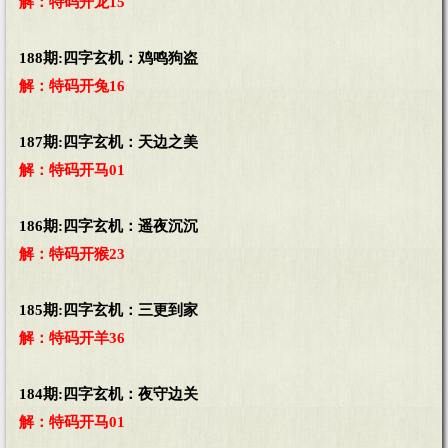
解：特码开龙15
188期:四字玄机：鸡鸣狗盗
解：特码开兔16
187期:四字玄机：天边之美
解：特码开马01
186期:四字玄机：遥夜沉沉
解：特码开猴23
185期:四字玄机：三更到家
解：特码开羊36
184期:四字玄机：夜守边关
解：特码开马01