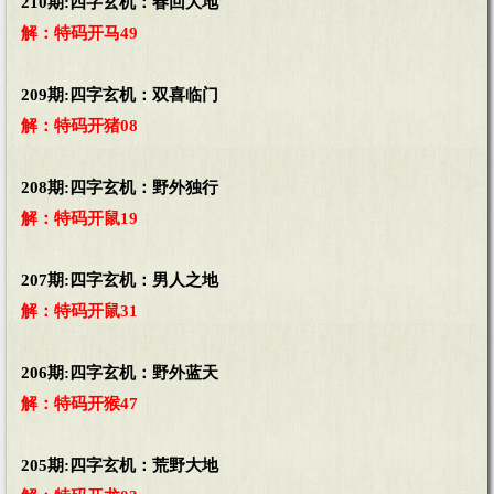
210期:四字玄机：春回大地
解：特码开马49
209期:四字玄机：双喜临门
解：特码开猪08
208期:四字玄机：野外独行
解：特码开鼠19
207期:四字玄机：男人之地
解：特码开鼠31
206期:四字玄机：野外蓝天
解：特码开猴47
205期:四字玄机：荒野大地